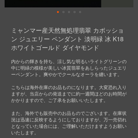
Skip
to
ミャンマー産天然無処理翡翠 カボッショ
the
beginning
ン ジュエリー ペンダント 淡明緑 冰 K18
of
ホワイトゴールド ダイヤモンド
the
images
gallery
内からの輝きを持ち、涼し気な明るいライトグリーンの
中に明緑の模様が美しい冰質翡翠をあしらったジュエリ
ーペンダント。爽やかでクールなオーラを纏います。
こちらは海外在庫のお品ものになります。大変恐れ入り
ますが、当店からの発送までに約一週間ほどのお時間が
かかりますので、ご了承をお願いいたします。
また、海外でも販売中のお品ものでございます。在庫状
況は迅速に反映するようにしておりますが、万一売切れ
となっていた場合には、ご理解いただけますようお願い
いたします。