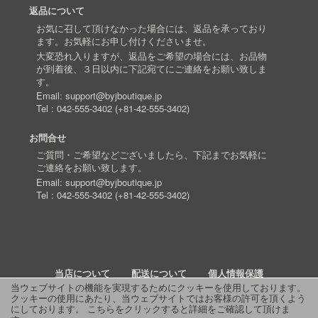
返品について
お気に召して頂けなかった場合には、返品を承っており
ます。お気軽にお申し付けくださいませ。
大変恐れ入りますが、返品をご希望の場合には、お品物
が到着後、３日以内に下記宛てにご連絡をお願い致しま
す。
Email:
support@byjboutique.jp
Tel :
042-555-3402
(
+81-42-555-3402
)
お問合せ
ご質問・ご希望などございましたら、下記までお気軽に
ご連絡をお願い致します。
Email:
support@byjboutique.jp
Tel :
042-555-3402
(
+81-42-555-3402
)
当店について
配送について
個人情報保護
当ウェブサイトの機能を実現するためにクッキーを使用しております。
クッキーの使用にあたり、当ウェブサイトではお客様の許可を頂くよう
詳細検索
よくあるご質問
お問い合わせ
RSS
にしております。
こちらをクリックすると詳細をご確認して頂けま