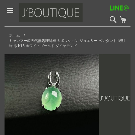
Skip
to
Content
検
My 
索
開
始
ホーム
ミャンマー産天然無処理翡翠 カボッション ジュエリー ペンダント 淡明
緑 冰 K18 ホワイトゴールド ダイヤモンド
Skip
to
the
end
of
the
images
gallery