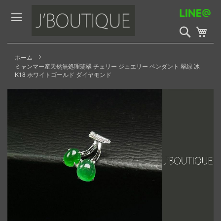
Skip
to
Content
検
My 
索
開
始
ホーム
ミャンマー産天然無処理翡翠 チェリー ジュエリー ペンダント 翠緑 冰
K18 ホワイトゴールド ダイヤモンド
Skip
to
the
end
of
the
images
gallery