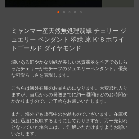
Skip
to
ミャンマー産天然無処理翡翠 チェリー ジ
the
beginning
ュエリー ペンダント 翠緑 冰 K18 ホワイ
of
トゴールド ダイヤモンド
the
images
gallery
潤いある鮮やかな明緑が美しい冰質翡翠をペアであしら
ったチェリーがモチーフのジュエリーペンダント。優美
な可愛らしさを表現します。
こちらは海外在庫のお品ものになります。大変恐れ入り
ますが、当店からの発送までに約一週間ほどのお時間が
かかりますので、ご了承をお願いいたします。
また、海外でも販売中のお品ものでございます。在庫状
況は迅速に反映するようにしておりますが、万一売切れ
となっていた場合には、ご理解いただけますようお願い
いたします。