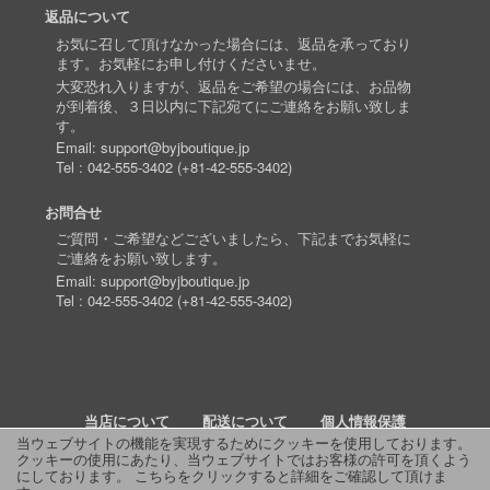
返品について
お気に召して頂けなかった場合には、返品を承っており
ます。お気軽にお申し付けくださいませ。
大変恐れ入りますが、返品をご希望の場合には、お品物
が到着後、３日以内に下記宛てにご連絡をお願い致しま
す。
Email:
support@byjboutique.jp
Tel :
042-555-3402
(
+81-42-555-3402
)
お問合せ
ご質問・ご希望などございましたら、下記までお気軽に
ご連絡をお願い致します。
Email:
support@byjboutique.jp
Tel :
042-555-3402
(
+81-42-555-3402
)
当店について
配送について
個人情報保護
当ウェブサイトの機能を実現するためにクッキーを使用しております。
クッキーの使用にあたり、当ウェブサイトではお客様の許可を頂くよう
詳細検索
よくあるご質問
お問い合わせ
RSS
にしております。
こちらをクリックすると詳細をご確認して頂けま