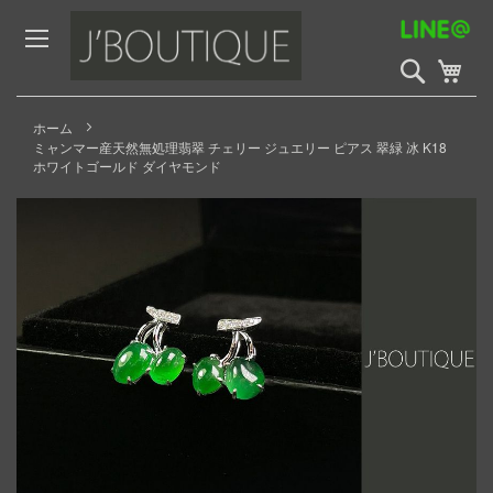
Skip
to
Content
検
My 
索
開
始
ホーム
ミャンマー産天然無処理翡翠 チェリー ジュエリー ピアス 翠緑 冰 K18
ホワイトゴールド ダイヤモンド
Skip
to
the
end
of
the
images
gallery