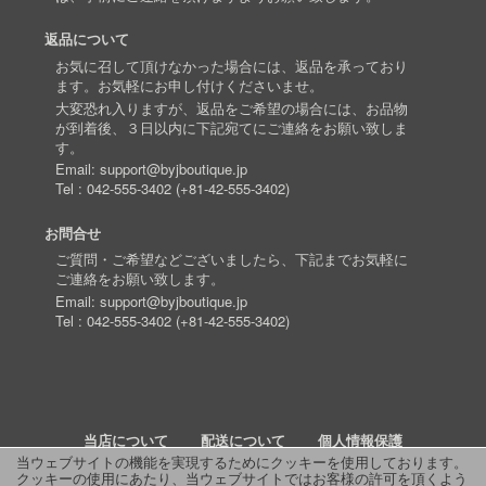
返品について
お気に召して頂けなかった場合には、返品を承っており
ます。お気軽にお申し付けくださいませ。
大変恐れ入りますが、返品をご希望の場合には、お品物
が到着後、３日以内に下記宛てにご連絡をお願い致しま
す。
Email:
support@byjboutique.jp
Tel :
042-555-3402
(
+81-42-555-3402
)
お問合せ
ご質問・ご希望などございましたら、下記までお気軽に
ご連絡をお願い致します。
Email:
support@byjboutique.jp
Tel :
042-555-3402
(
+81-42-555-3402
)
当店について
配送について
個人情報保護
当ウェブサイトの機能を実現するためにクッキーを使用しております。
クッキーの使用にあたり、当ウェブサイトではお客様の許可を頂くよう
詳細検索
よくあるご質問
お問い合わせ
RSS