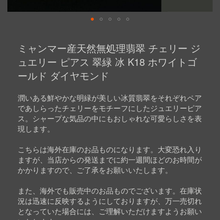
Skip
to
ミャンマー産天然無処理翡翠 チェリー ジ
the
beginning
ュエリー ピアス 翠緑 冰 K18 ホワイトゴ
of
ールド ダイヤモンド
the
images
gallery
潤いある鮮やかな明緑が美しい冰質翡翠をそれぞれペア
であしらったチェリーをモチーフにしたジュエリーピア
ス。シャープな気品の中にもおしゃれな可愛らしさを表
現します。
こちらは海外在庫のお品ものになります。大変恐れ入り
ますが、当店からの発送までに約一週間ほどのお時間が
かかりますので、ご了承をお願いいたします。
また、海外でも販売中のお品ものでございます。在庫状
況は迅速に反映するようにしておりますが、万一売切れ
となっていた場合には、ご理解いただけますようお願い