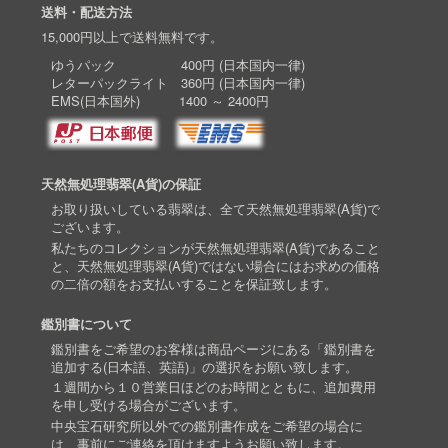
送料・配送方法
15,000円以上で送料無料です。
ゆうパック 400円 (日本国内一律)
レターパックライト 360円 (日本国内一律)
EMS(日本国外) 1400 ～ 2400円
天然無処理翡翠(A貨)の保証
お取り扱いしている翡翠は、全て天然無処理翡翠(A貨)で
ございます。
私たちのコレクションが天然無処理翡翠(A貨)であること
と、天然無処理翡翠(A貨)ではない場合にはお求めの価格
の二倍の額をお支払いすることを保証致します。
鑑別書について
鑑別書をご希望のお客様は商品ページにある「鑑別書を
追加する(日本語、英語)」の選択をお願い致します。
１週間から１０営業日ほどのお時間とともに、追加費用
を申し受ける場合がございます。
中央宝石研究所以外での鑑別書作成をご希望の場合に
は、事前にご連絡を頂けますようお願い致します。