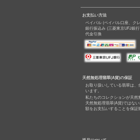
お支払い方法
ペイパル (ペイパル口座、ク
銀行振込み (三菱東京UFJ銀行
代金引換
天然無処理翡翠(A貨)の保証
お取り扱いしている翡翠は、全
います。
私たちのコレクションが天然無
天然無処理翡翠(A貨)ではな
額をお支払いすることを保証
返品について