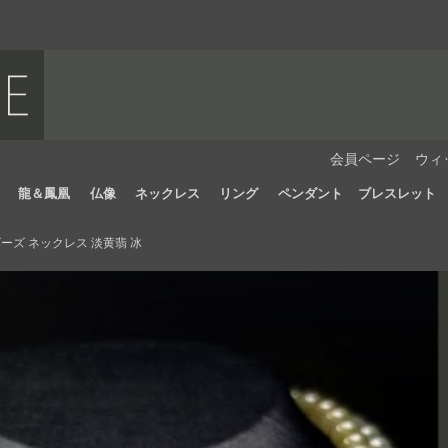
会員ページ
ウィ
龍＆鳳凰
仏像
ネックレス
リング
ペンダント
ブレスレット
ーズ ネックレス 淡黄翡 冰