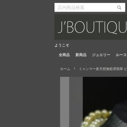
Skip
to
検
検
Content
索
索
開
開
始
始
ようこそ
全商品
新商品
ジュエリー
ルース
ホーム
ミャンマー産天然無処理翡翠 ビ
Skip
to
the
end
of
the
images
gallery