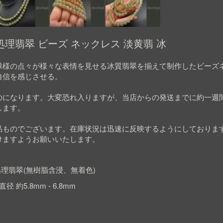
理翡翠 ビーズ ネックレス 淡黄翡 冰
緑様の点々が様々な表情を見せる冰質翡翠を揃えて制作したビーズ
自信を感じさせる。
のになります。大変恐れ入りますが、当店からの発送までに約一週
します。
品ものでございます。在庫状況は迅速に反映するようにしておりま
けますようお願いいたします。
理翡翠(無樹脂含浸、無着色)
 約5.8mm - 6.8mm