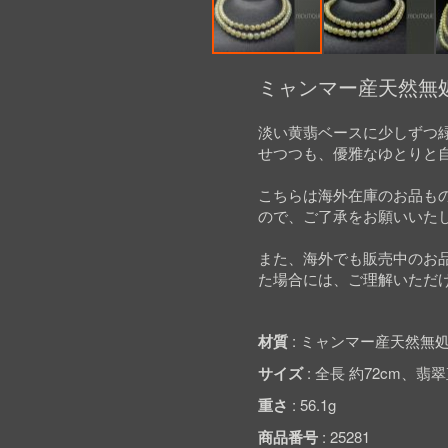
Skip
to
ミャンマー産天然無処
the
beginning
淡い黄翡ベースに少しずつ
of
せつつも、優雅なゆとりと
the
images
gallery
こちらは海外在庫のお品も
ので、ご了承をお願いいた
また、海外でも販売中のお
た場合には、ご理解いただ
材質
ミャンマー産天然無処
サイズ
全長 約72cm、翡翠直径
重さ
56.1g
商品番号
25281