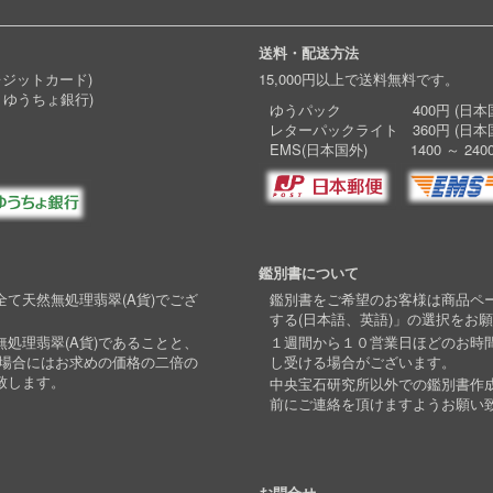
送料・配送方法
レジットカード)
15,000円以上で送料無料です。
 ゆうちょ銀行)
ゆうパック 400円 (日本国
レターパックライト 360円 (日本
EMS(日本国外) 1400 ～ 240
鑑別書について
て天然無処理翡翠(A貨)でござ
鑑別書をご希望のお客様は商品ペ
する(日本語、英語)」の選択をお
処理翡翠(A貨)であることと、
１週間から１０営業日ほどのお時
い場合にはお求めの価格の二倍の
し受ける場合がございます。
致します。
中央宝石研究所以外での鑑別書作
前にご連絡を頂けますようお願い
お問合せ