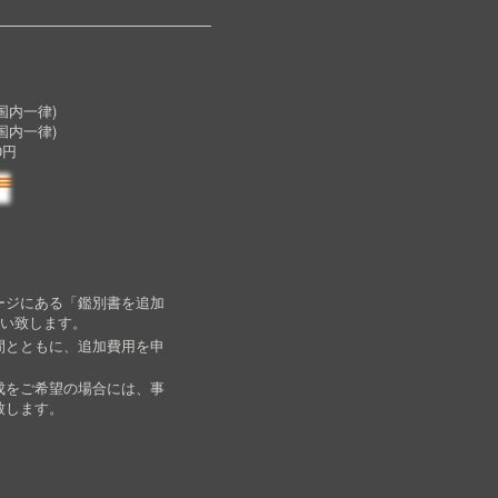
内一律)
国内一律)
0円
ージにある「鑑別書を追加
願い致します。
間とともに、追加費用を申
成をご希望の場合には、事
致します。