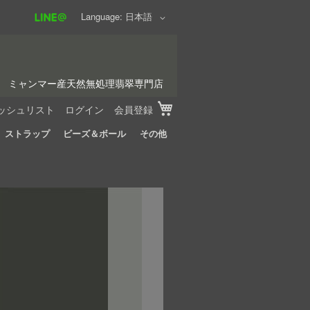
Language
日本語
ミャンマー産天然無処理翡翠専門店
My Cart
ッシュリスト
ログイン
会員登録
ストラップ
ビーズ＆ボール
その他