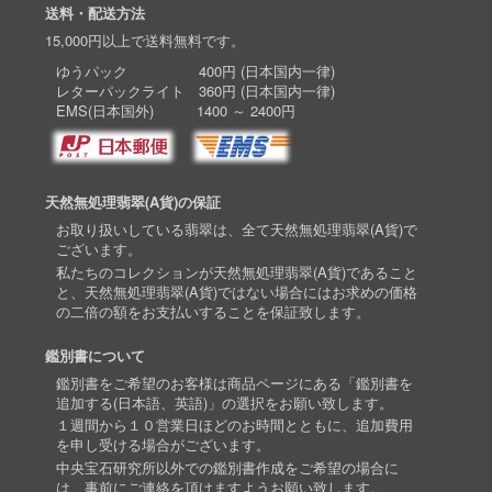
送料・配送方法
15,000円以上で送料無料です。
ゆうパック 400円 (日本国内一律)
レターパックライト 360円 (日本国内一律)
EMS(日本国外) 1400 ～ 2400円
天然無処理翡翠(A貨)の保証
お取り扱いしている翡翠は、全て天然無処理翡翠(A貨)で
ございます。
私たちのコレクションが天然無処理翡翠(A貨)であること
と、天然無処理翡翠(A貨)ではない場合にはお求めの価格
の二倍の額をお支払いすることを保証致します。
鑑別書について
鑑別書をご希望のお客様は商品ページにある「鑑別書を
追加する(日本語、英語)」の選択をお願い致します。
１週間から１０営業日ほどのお時間とともに、追加費用
を申し受ける場合がございます。
中央宝石研究所以外での鑑別書作成をご希望の場合に
は、事前にご連絡を頂けますようお願い致します。