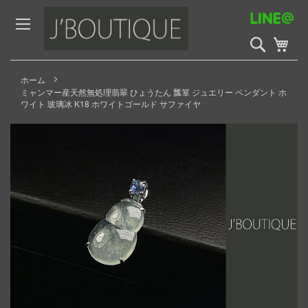
Skip
to
Content
検
My 
索
開
始
ホーム
ミャンマー産天然無処理翡翠 ひょうたん 瓢箪 ジュエリー ペンダント ホ
ワイト 玻璃冰 K18 ホワイトゴールド サファイヤ
Skip
to
the
end
of
the
images
gallery