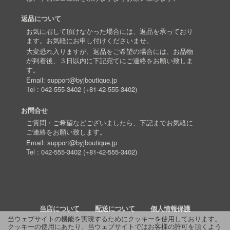
返品について
お気に召して頂けなかった場合には、返品を承っており
ます。お気軽にお申し付けくださいませ。
大変恐れ入りますが、返品をご希望の場合には、お品物
が到着後、３日以内に下記宛てにご連絡をお願い致しま
す。
Email:
support@byjboutique.jp
Tel :
042-555-3402
(
+81-42-555-3402
)
お問合せ
ご質問・ご希望などございましたら、下記までお気軽に
ご連絡をお願い致します。
Email:
support@byjboutique.jp
Tel :
042-555-3402
(
+81-42-555-3402
)
当店について
配送について
個人情報保護
当ウェブサイトの機能を実現するためにクッキーを使用しております。
クッキーの使用にあたり、当ウェブサイトではお客様の許可を頂くよう
詳細検索
よくあるご質問
お問い合わせ
RSS