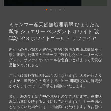
Skip
to
ミャンマー産天然無処理翡翠 ひょうたん
the
beginning
瓢箪 ジュエリー ペンダント ホワイト 玻
of
璃冰 K18 ホワイトゴールド サファイヤ
the
images
gallery
内からの強い輝きと豊かな艶が印象的な玻璃冰翡翠を丁
寧に研磨した瓢箪のモチーフで制作したジュエリーペン
ダント。サファイヤのクールな色合いと相まって高貴な
品格をまとわせる。
こちらは海外在庫のお品ものになります。大変恐れ入り
ますが、当店からの発送までに約一週間ほどのお時間が
かかりますので、ご了承をお願いいたします。
また、海外でも販売中のお品ものでございます。在庫状
況は迅速に反映するようにしておりますが、万一売切れ
となっていた場合には、ご理解いただけますようお願い