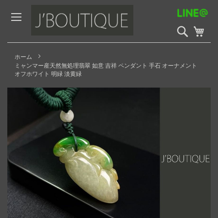
Skip
to
Content
検
My 
索
開
始
ホーム
ミャンマー産天然無処理翡翠 如意 吉祥 ペンダント 手石 オーナメント
オフホワイト 明緑 淡黄緑
Skip
to
the
end
of
the
images
gallery