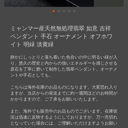
Skip
to
ミャンマー産天然無処理翡翠 如意 吉祥
the
beginning
ペンダント 手石 オーナメント オフホワ
of
イト 明緑 淡黄緑
the
images
gallery
静かにしっとりと落ち着いた色合いの中に明るい緑が入
り、悠久の歴史と内からの強いエネルギーを感じさせる
原石を丁寧に磨いて制作した翡翠ペンダント。オーナメ
ントや手石としても。
こちらは海外在庫のお品ものになります。大変恐れ入り
ますが、当店からの発送までに約一週間ほどのお時間が
かかりますので、ご了承をお願いいたします。
また、海外でも販売中のお品ものでございます。在庫状
況は迅速に反映するようにしておりますが、万一売切れ
となっていた場合には、ご理解いただけますようお願い