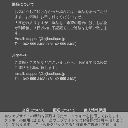
返品について
お気に召して頂けなかった場合には、返品を承っており
ます。お気軽にお申し付けくださいませ。
大変恐れ入りますが、返品をご希望の場合には、お品物
が到着後、３日以内に下記宛てにご連絡をお願い致しま
す。
Email:
support@byjboutique.jp
Tel :
042-555-3402
(
+81-42-555-3402
)
お問合せ
ご質問・ご希望などございましたら、下記までお気軽に
ご連絡をお願い致します。
Email:
support@byjboutique.jp
Tel :
042-555-3402
(
+81-42-555-3402
)
当店について
配送について
個人情報保護
当ウェブサイトの機能を実現するためにクッキーを使用しております。
クッキーの使用にあたり、当ウェブサイトではお客様の許可を頂くよう
詳細検索
よくあるご質問
お問い合わせ
RSS
にしております。
こちらをクリックすると詳細をご確認して頂けま