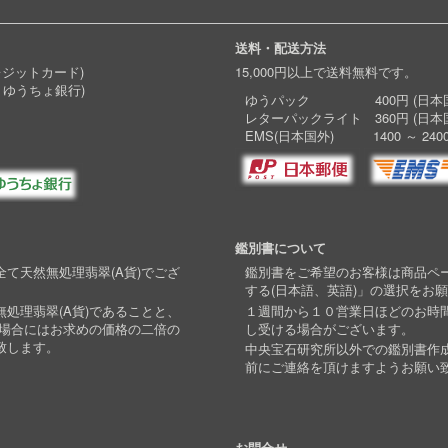
送料・配送方法
レジットカード)
15,000円以上で送料無料です。
 ゆうちょ銀行)
ゆうパック 400円 (日本国
レターパックライト 360円 (日本
EMS(日本国外) 1400 ～ 240
鑑別書について
て天然無処理翡翠(A貨)でござ
鑑別書をご希望のお客様は商品ペ
する(日本語、英語)」の選択をお
処理翡翠(A貨)であることと、
１週間から１０営業日ほどのお時
い場合にはお求めの価格の二倍の
し受ける場合がございます。
致します。
中央宝石研究所以外での鑑別書作
前にご連絡を頂けますようお願い
お問合せ