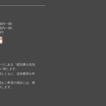
内一律)
国内一律)
0円
ージにある「鑑別書を追加
願い致します。
間とともに、追加費用を申
成をご希望の場合には、事
致します。