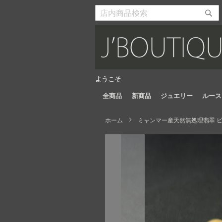
Skip
to
検
検
Content
索
索
開
開
始
始
ようこそ
全商品
新商品
ジュエリー
ルース
ホーム
ミャンマー産天然無処理翡翠 ビ
Skip
to
the
end
of
the
images
gallery