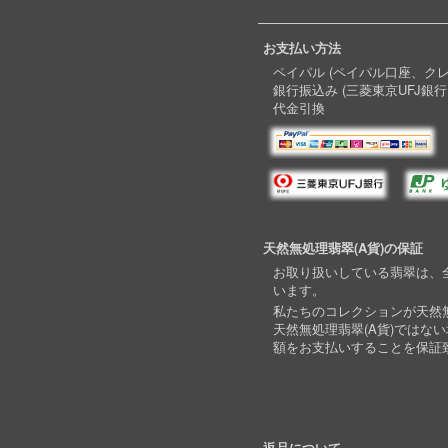
お支払い方法
ペイパル (ペイパル口座、ク
銀行振込み (三菱東京UFJ銀行
代金引換
天然無処理翡翠(A貨)の保証
お取り扱いしている翡翠は、全
います。
私たちのコレクションが天然無
天然無処理翡翠(A貨)ではな
額をお支払いすることを保証
返品について