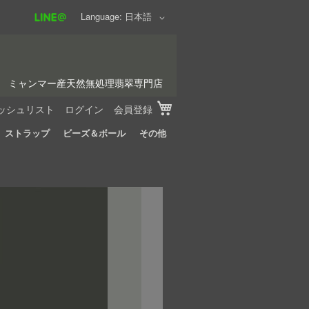
Language
日本語
ミャンマー産天然無処理翡翠専門店
My Cart
ッシュリスト
ログイン
会員登録
ストラップ
ビーズ＆ボール
その他