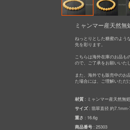
Skip
to
ミャンマー産天然無処
the
beginning
ねっとりとした糖蜜のよう
of
先を彩ります。
the
images
gallery
こちらは海外在庫のお品も
ので、ご了承をお願いいた
また、海外でも販売中のお
た場合には、ご理解いただ
材質
ミャンマー産天然無処
サイズ
翡翠直径 約7.1mm-
重さ
16.6g
商品番号
25303