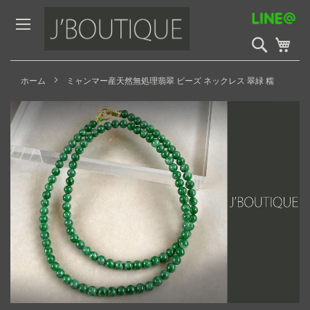
Skip
to
Content
検
My 
索
開
始
ホーム
ミャンマー産天然無処理翡翠 ビーズ ネックレス 翠緑 糯
Skip
to
the
end
of
the
images
gallery