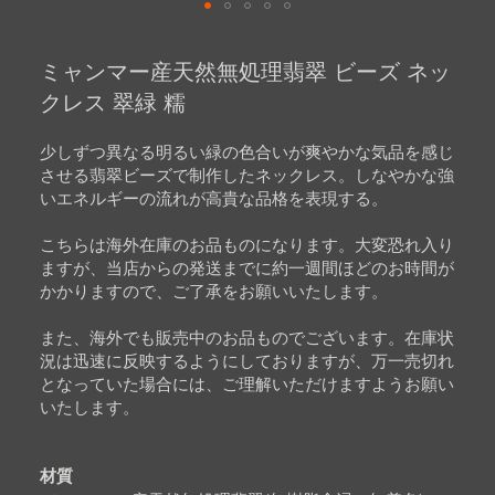
Skip
to
ミャンマー産天然無処理翡翠 ビーズ ネッ
the
beginning
クレス 翠緑 糯
of
the
images
少しずつ異なる明るい緑の色合いが爽やかな気品を感じ
gallery
させる翡翠ビーズで制作したネックレス。しなやかな強
いエネルギーの流れが高貴な品格を表現する。
こちらは海外在庫のお品ものになります。大変恐れ入り
ますが、当店からの発送までに約一週間ほどのお時間が
かかりますので、ご了承をお願いいたします。
また、海外でも販売中のお品ものでございます。在庫状
況は迅速に反映するようにしておりますが、万一売切れ
となっていた場合には、ご理解いただけますようお願い
いたします。
材質