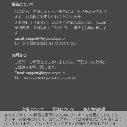
返品について
お気に召して頂けなかった場合には、返品を承っており
ます。お気軽にお申し付けくださいませ。
大変恐れ入りますが、返品をご希望の場合には、お品物
が到着後、３日以内に下記宛てにご連絡をお願い致しま
す。
Email:
support@byjboutique.jp
Tel :
042-555-3402
(
+81-42-555-3402
)
お問合せ
ご質問・ご希望などございましたら、下記までお気軽に
ご連絡をお願い致します。
Email:
support@byjboutique.jp
Tel :
042-555-3402
(
+81-42-555-3402
)
当店について
配送について
個人情報保護
当ウェブサイトの機能を実現するためにクッキーを使用しております。
クッキーの使用にあたり、当ウェブサイトではお客様の許可を頂くよう
詳細検索
よくあるご質問
お問い合わせ
RSS
にしております。
こちらをクリックすると詳細をご確認して頂けま