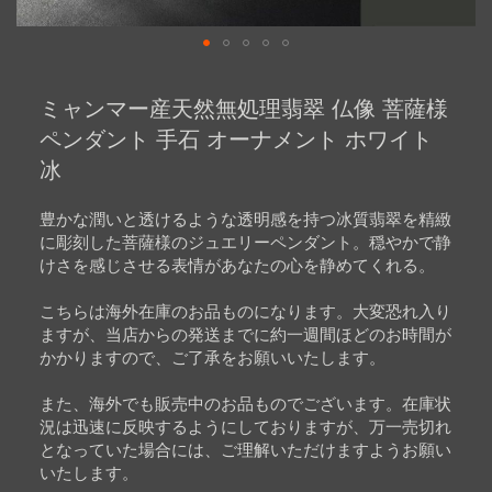
Skip
to
ミャンマー産天然無処理翡翠 仏像 菩薩様
the
beginning
ペンダント 手石 オーナメント ホワイト
of
冰
the
images
gallery
豊かな潤いと透けるような透明感を持つ冰質翡翠を精緻
に彫刻した菩薩様のジュエリーペンダント。穏やかで静
けさを感じさせる表情があなたの心を静めてくれる。
こちらは海外在庫のお品ものになります。大変恐れ入り
ますが、当店からの発送までに約一週間ほどのお時間が
かかりますので、ご了承をお願いいたします。
また、海外でも販売中のお品ものでございます。在庫状
況は迅速に反映するようにしておりますが、万一売切れ
となっていた場合には、ご理解いただけますようお願い
いたします。