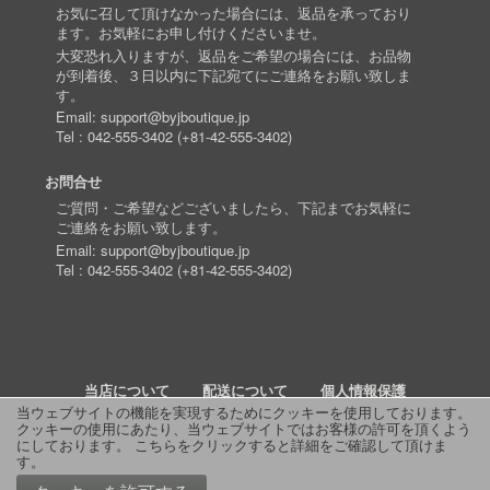
お気に召して頂けなかった場合には、返品を承っており
ます。お気軽にお申し付けくださいませ。
大変恐れ入りますが、返品をご希望の場合には、お品物
が到着後、３日以内に下記宛てにご連絡をお願い致しま
す。
Email:
support@byjboutique.jp
Tel :
042-555-3402
(
+81-42-555-3402
)
お問合せ
ご質問・ご希望などございましたら、下記までお気軽に
ご連絡をお願い致します。
Email:
support@byjboutique.jp
Tel :
042-555-3402
(
+81-42-555-3402
)
当店について
配送について
個人情報保護
当ウェブサイトの機能を実現するためにクッキーを使用しております。
クッキーの使用にあたり、当ウェブサイトではお客様の許可を頂くよう
詳細検索
よくあるご質問
お問い合わせ
RSS
にしております。
こちらをクリックすると詳細をご確認して頂けま
す
。
© 2011 J Boutique