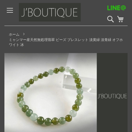
Skip
to
Content
検
My 
索
開
始
ホーム
ミャンマー産天然無処理翡翠 ビーズ ブレスレット 淡黄緑 淡青緑 オフホ
ワイト 冰
Skip
to
the
end
of
the
images
gallery