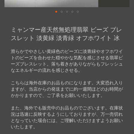
Skip
to
ミャンマー産天然無処理翡翠 ビーズ ブレ
the
beginning
スレット 淡黄緑 淡青緑 オフホワイト 冰
of
the
images
滑らかでやさしい黄緑色のビーズに淡青緑やオフホワイ
gallery
トのビーズを合わせた穏やかな気配を感じさせる翡翠ビ
ーズブレスレット。落ち着きがありながらもフレッシュ
なエネルギーの流れを感じさせる。
こちらは海外在庫のお品ものになります。大変恐れ入り
ますが、当店からの発送までに約一週間ほどのお時間が
かかりますので、ご了承をお願いいたします。
また、海外でも販売中のお品ものでございます。在庫状
況は迅速に反映するようにしておりますが、万一売切れ
となっていた場合には、ご理解いただけますようお願い
いたします。