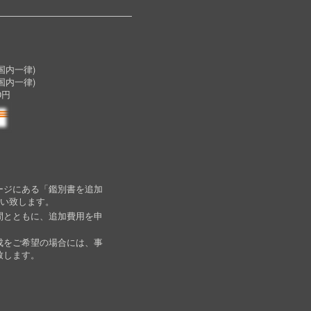
内一律)
国内一律)
0円
ージにある「鑑別書を追加
願い致します。
間とともに、追加費用を申
成をご希望の場合には、事
致します。