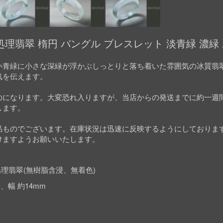
理翡翠 楕円 バングル ブレスレット 淡青緑 濃緑
い青緑に小さな深緑が浮かぶしっとりと落ち着いた雰囲気の冰質翡
気を伝えます。
のになります。大変恐れ入りますが、当店からの発送までに約一週
します。
品ものでございます。在庫状況は迅速に反映するようにしておりま
けますようお願いいたします。
理翡翠(無樹脂含浸、無着色)
m、幅 約14mm