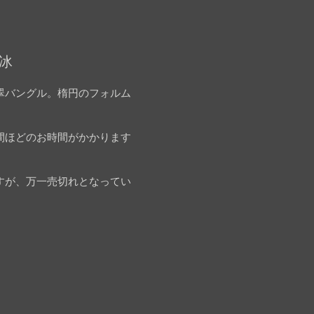
 冰
翠バングル。楕円のフォルム
間ほどのお時間がかかります
すが、万一売切れとなってい