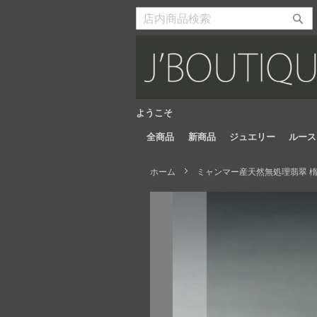
Skip
to
検
検
Content
索
索
開
開
始
始
ようこそ
全商品
新商品
ジュエリー
ルース
ホーム
ミャンマー産天然無処理翡翠 楕円
Skip
to
the
end
of
the
images
gallery