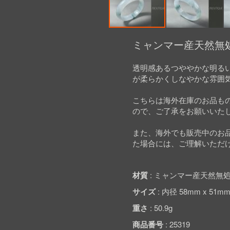
Skip
to
ミャンマー産天然無処
the
beginning
透明感あるつややかな明る
of
が柔らかくしなやかな雰囲
the
images
gallery
こちらは海外在庫のお品も
ので、ご了承をお願いいた
また、海外でも販売中のお
た場合には、ご理解いただ
材質
ミャンマー産天然無処
サイズ
内径 58mm x 51m
重さ
50.9g
商品番号
25319