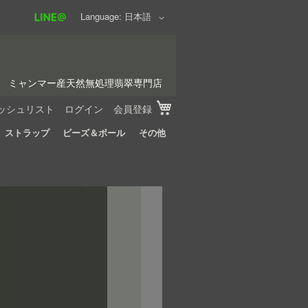
Language
日本語
ミャンマー産天然無処理翡翠専門店
My Cart
ッシュリスト
ログイン
会員登録
ストラップ
ビーズ＆ボール
その他