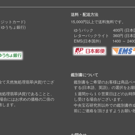
送料・配送方法
レジットカード)
15,000円以上で送料無料です。
 ゆうちょ銀行)
ゆうパック 400円 (日本国
レターパックライト 360円 (日本
EMS(日本国外) 1400 ～ 240
鑑別書について
て天然無処理翡翠(A貨)でござ
鑑別書をご希望のお客様は商品ペ
する(日本語、英語)」の選択をお
処理翡翠(A貨)であることと、
１週間から１０営業日ほどのお時
い場合にはお求めの価格の二倍の
し受ける場合がございます。
致します。
中央宝石研究所以外での鑑別書作
前にご連絡を頂けますようお願い
お問合せ