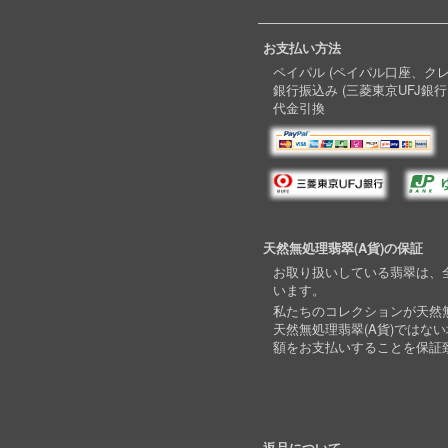
お支払い方法
ペイパル (ペイパル口座、ク
銀行振込み (三菱東京UFJ銀行
代金引換
天然無処理翡翠(A貨)の保証
お取り扱いしている翡翠は、全
います。
私たちのコレクションが天然無
天然無処理翡翠(A貨)ではな
額をお支払いすることを保証
返品について