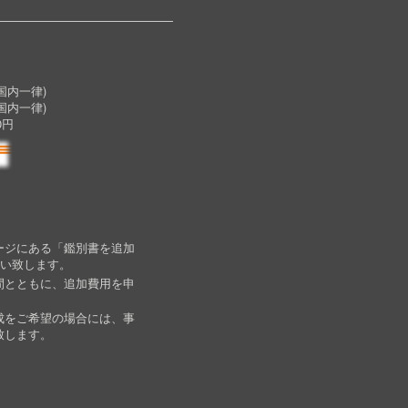
内一律)
国内一律)
0円
ージにある「鑑別書を追加
願い致します。
間とともに、追加費用を申
成をご希望の場合には、事
致します。