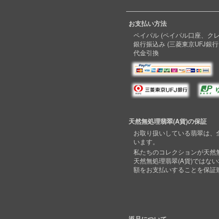
お支払い方法
ペイパル (ペイパル口座、ク
銀行振込み (三菱東京UFJ銀行
代金引換
天然無処理翡翠(A貨)の保証
お取り扱いしている翡翠は、全
います。
私たちのコレクションが天然無
天然無処理翡翠(A貨)ではな
額をお支払いすることを保証
返品について