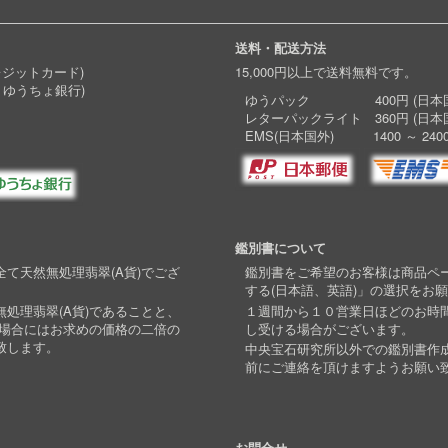
送料・配送方法
レジットカード)
15,000円以上で送料無料です。
 ゆうちょ銀行)
ゆうパック 400円 (日本国
レターパックライト 360円 (日本
EMS(日本国外) 1400 ～ 240
鑑別書について
て天然無処理翡翠(A貨)でござ
鑑別書をご希望のお客様は商品ペ
する(日本語、英語)」の選択をお
処理翡翠(A貨)であることと、
１週間から１０営業日ほどのお時
い場合にはお求めの価格の二倍の
し受ける場合がございます。
致します。
中央宝石研究所以外での鑑別書作
前にご連絡を頂けますようお願い
お問合せ