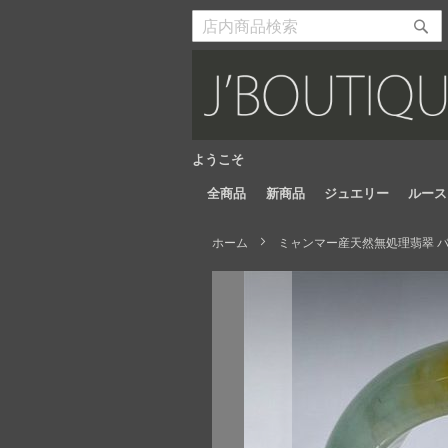
Skip
to
検
検
Content
索
索
開
開
始
始
ようこそ
全商品
新商品
ジュエリー
ルース
ホーム
ミャンマー産天然無処理翡翠 バ
Skip
to
the
end
of
the
images
gallery