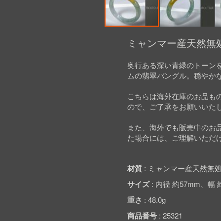
Skip
to
ミャンマー産天然無処
the
beginning
奥行ある深い青緑のトーン
of
ムの翡翠バングル。穏やか
the
images
gallery
こちらは海外在庫のお品も
ので、ご了承をお願いいた
また、海外でも販売中のお
た場合には、ご理解いただ
材質
ミャンマー産天然無処
サイズ
内径 約57mm、幅 
重さ
48.0g
商品番号
25321