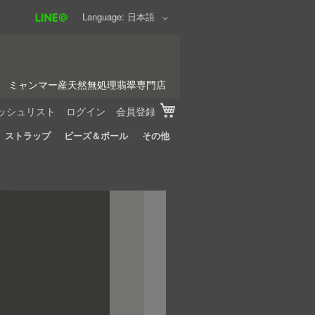
Language
日本語
ミャンマー産天然無処理翡翠専門店
My Cart
ッシュリスト
ログイン
会員登録
ストラップ
ビーズ＆ボール
その他