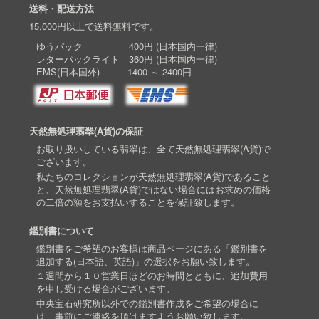
送料・配送方法
15,000円以上で送料無料です。
ゆうパック 400円 (日本国内一律)
レターパックライト 360円 (日本国内一律)
EMS(日本国外) 1400 ～ 2400円
天然無処理翡翠(A貨)の保証
お取り扱いしている翡翠は、全て天然無処理翡翠(A貨)で
ございます。
私たちのコレクションが天然無処理翡翠(A貨)であること
と、天然無処理翡翠(A貨)ではない場合にはお求めの価格
の二倍の額をお支払いすることを保証致します。
鑑別書について
鑑別書をご希望のお客様は商品ページにある「鑑別書を
追加する(日本語、英語)」の選択をお願い致します。
１週間から１０営業日ほどのお時間とともに、追加費用
を申し受ける場合がございます。
中央宝石研究所以外での鑑別書作成をご希望の場合に
は、事前にご連絡を頂けますようお願い致します。