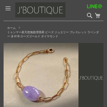
Skip
to
Content
検
My 
索
開
始
ホーム
ミャンマー産天然無処理翡翠 ビーズ ジュエリー ブレスレット ラベンダ
ー 冰 K18 ローズゴールド ダイヤモンド
Skip
to
the
end
of
the
images
gallery