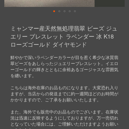
Skip
to
ミャンマー産天然無処理翡翠 ビーズ ジュ
the
beginning
エリー ブレスレット ラベンダー 冰 K18
of
ローズゴールド ダイヤモンド
the
images
gallery
鮮やかで深いラベンダーカラーが目を惹く希少な冰質翡
翠ビーズをあしらったジュエリーブレスレット。イエロ
ーゴールドの輝きとともに余裕あるゴージャスな雰囲気
を纏います。
こちらは海外在庫のお品ものになります。大変恐れ入り
ますが、当店からの発送までに約一週間ほどのお時間が
かかりますので、ご了承をお願いいたします。
また、海外でも販売中のお品ものでございます。在庫状
況は迅速に反映するようにしておりますが、万一売切れ
となっていた場合には、ご理解いただけますようお願い