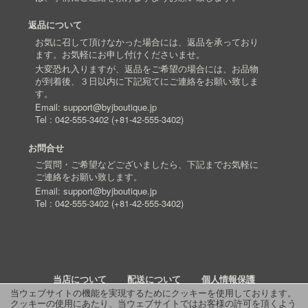
返品について
お気に召して頂けなかった場合には、返品を承っており
ます。お気軽にお申し付けくださいませ。
大変恐れ入りますが、返品をご希望の場合には、お品物
が到着後、３日以内に下記宛てにご連絡をお願い致しま
す。
Email:
support@byjboutique.jp
Tel :
042-555-3402
(
+81-42-555-3402
)
お問合せ
ご質問・ご希望などございましたら、下記までお気軽に
ご連絡をお願い致します。
Email:
support@byjboutique.jp
Tel :
042-555-3402
(
+81-42-555-3402
)
当店について
配送について
個人情報保護
当ウェブサイトの機能を実現するためにクッキーを使用しております。
クッキーの使用にあたり、当ウェブサイトではお客様の許可を頂くよう
詳細検索
よくあるご質問
お問い合わせ
RSS