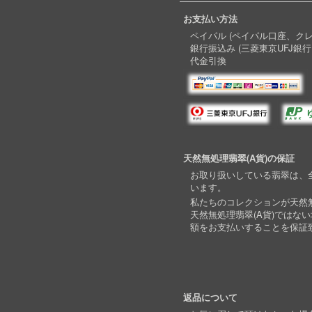
お支払い方法
ペイパル (ペイパル口座、ク
銀行振込み (三菱東京UFJ銀行
代金引換
天然無処理翡翠(A貨)の保証
お取り扱いしている翡翠は、全
います。
私たちのコレクションが天然無
天然無処理翡翠(A貨)ではな
額をお支払いすることを保証
返品について