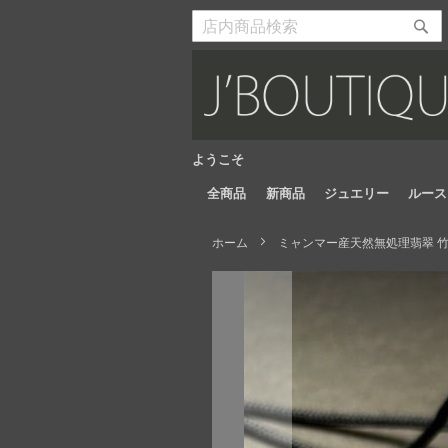
Skip
to
検
検
Content
索
索
開
開
始
始
ようこそ
全商品
新商品
ジュエリー
ルース
ホーム
ミャンマー産天然無処理翡翠 竹
Skip
to
the
end
of
the
images
gallery