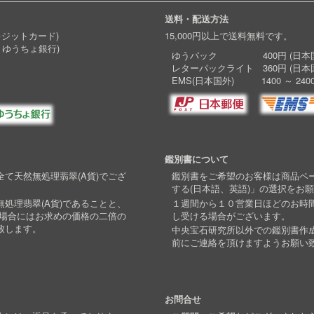
送料・配送方法
レジットカード)
15,000円以上で送料無料です。
 ゆうちょ銀行)
ゆうパック 400円 (日本国
レターパックライト 360円 (日本
EMS(日本国外) 1400 ～ 240
鑑別書について
て天然無処理翡翠(A貨)でござ
鑑別書をご希望のお客様は商品ペ
する(日本語、英語)」の選択をお
処理翡翠(A貨)であることと、
１週間から１０営業日ほどのお時
い場合にはお求めの価格の二倍の
し受ける場合がございます。
致します。
中央宝石研究所以外での鑑別書作
前にご連絡を頂けますようお願い
お問合せ