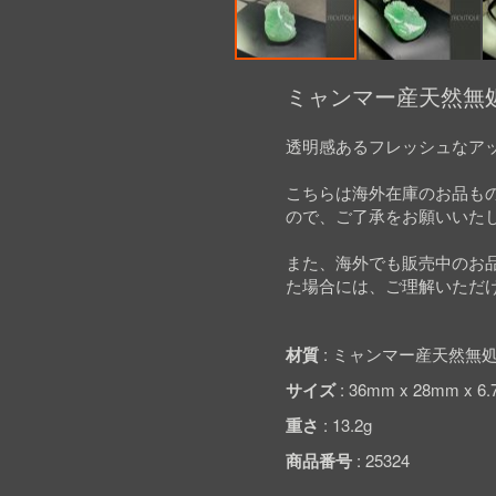
Skip
to
ミャンマー産天然無処
the
beginning
透明感あるフレッシュなア
of
the
images
こちらは海外在庫のお品も
gallery
ので、ご了承をお願いいた
また、海外でも販売中のお
た場合には、ご理解いただ
材質
ミャンマー産天然無処
サイズ
36mm x 28mm x 6
重さ
13.2g
商品番号
25324