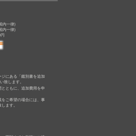
内一律)
国内一律)
0円
ージにある「鑑別書を追加
願い致します。
間とともに、追加費用を申
成をご希望の場合には、事
致します。