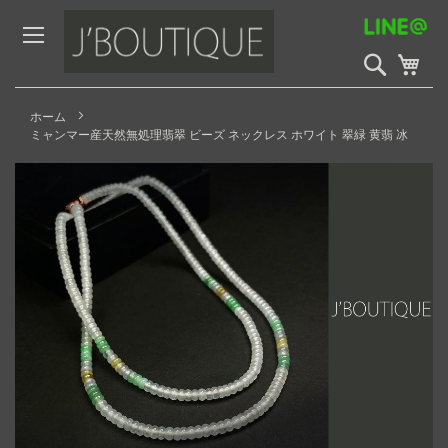
Skip
to
Content
検
My 
索
開
始
ホーム
ミャンマー産天然無処理翡翠 ビーズ ネックレス ホワイト 翠緑 黄翡 冰
Skip
to
the
end
of
the
images
gallery