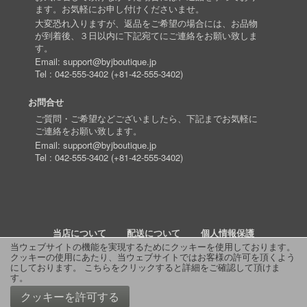
ます。お気軽にお申し付けくださいませ。
大変恐れ入りますが、返品をご希望の場合には、お品物
が到着後、３日以内に下記宛てにご連絡をお願い致しま
す。
Email:
support@byjboutique.jp
Tel :
042-555-3402
(
+81-42-555-3402
)
お問合せ
ご質問・ご希望などございましたら、下記までお気軽に
ご連絡をお願い致します。
Email:
support@byjboutique.jp
Tel :
042-555-3402
(
+81-42-555-3402
)
当店について
配送について
個人情報保護
当ウェブサイトの機能を実現するためにクッキーを使用しております。
クッキーの使用にあたり、当ウェブサイトではお客様の許可を頂くよう
詳細検索
よくあるご質問
お問い合わせ
RSS
にしております。
こちらをクリックすると詳細をご確認して頂けま
す
。
© 2011 J Boutique
クッキーを許可する