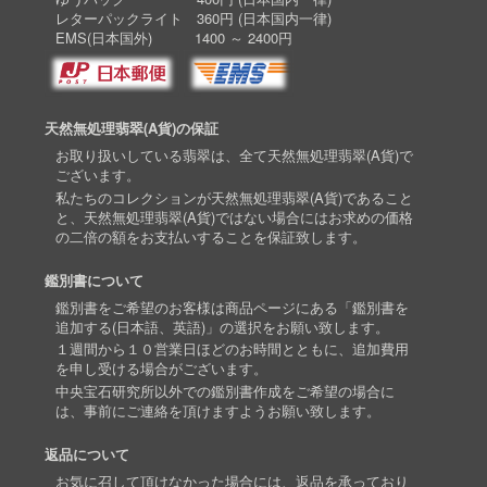
レターパックライト 360円 (日本国内一律)
EMS(日本国外) 1400 ～ 2400円
天然無処理翡翠(A貨)の保証
お取り扱いしている翡翠は、全て天然無処理翡翠(A貨)で
ございます。
私たちのコレクションが天然無処理翡翠(A貨)であること
と、天然無処理翡翠(A貨)ではない場合にはお求めの価格
の二倍の額をお支払いすることを保証致します。
鑑別書について
鑑別書をご希望のお客様は商品ページにある「鑑別書を
追加する(日本語、英語)」の選択をお願い致します。
１週間から１０営業日ほどのお時間とともに、追加費用
を申し受ける場合がございます。
中央宝石研究所以外での鑑別書作成をご希望の場合に
は、事前にご連絡を頂けますようお願い致します。
返品について
お気に召して頂けなかった場合には、返品を承っており