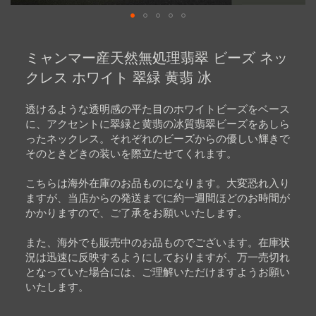
Skip
to
ミャンマー産天然無処理翡翠 ビーズ ネッ
the
beginning
クレス ホワイト 翠緑 黄翡 冰
of
the
images
透けるような透明感の平た目のホワイトビーズをベース
gallery
に、アクセントに翠緑と黄翡の冰質翡翠ビーズをあしら
ったネックレス。それぞれのビーズからの優しい輝きで
そのときどきの装いを際立たせてくれます。
こちらは海外在庫のお品ものになります。大変恐れ入り
ますが、当店からの発送までに約一週間ほどのお時間が
かかりますので、ご了承をお願いいたします。
また、海外でも販売中のお品ものでございます。在庫状
況は迅速に反映するようにしておりますが、万一売切れ
となっていた場合には、ご理解いただけますようお願い
いたします。