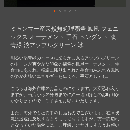
Skip
to
ミャンマー産天然無処理翡翠 鳳凰 フェニ
the
beginning
ックス オーナメント 手石 ペンダント 淡
of
青緑 淡アップルグリーン 冰
the
images
gallery
明るい淡青緑のベースに柔らかに入るアップルグリーン
のトーンが爽やかな印象の翡翠の鳳凰オーナメント。生
命力にあふれ、精緻に彫り出された生命力あふれる鳳凰
の姿が力強いエネルギーを伝える。手石としても。
こちらは海外在庫のお品ものになります。大変恐れ入り
ますが、当店からの発送までに約一週間ほどのお時間が
かかりますので、ご了承をお願いいたします。
また、海外でも販売中のお品ものでございます。在庫状
況は迅速に反映するようにしておりますが、万一売切れ
となっていた場合には、ご理解いただけますようお願い