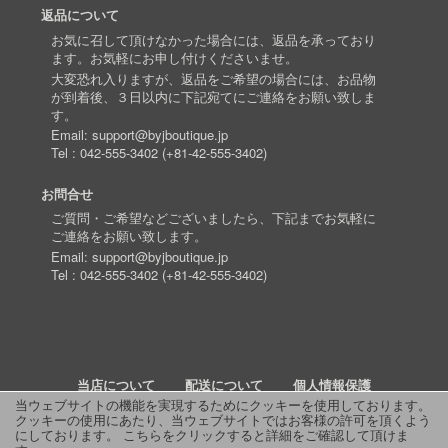
返品について
お気に召して頂けなかった場合には、返品を承っており
ます。お気軽にお申し付けくださいませ。
大変恐れ入りますが、返品をご希望の場合には、お品物
が到着後、３日以内に下記宛てにご連絡をお願い致しま
す。
Email:
support@byjboutique.jp
Tel :
042-555-3402
(
+81-42-555-3402
)
お問合せ
ご質問・ご希望などございましたら、下記までお気軽に
ご連絡をお願い致します。
Email:
support@byjboutique.jp
Tel :
042-555-3402
(
+81-42-555-3402
)
当店について
配送について
個人情報保護
当ウェブサイトの機能を実現するためにクッキーを使用しております。
クッキーの使用にあたり、当ウェブサイトではお客様の許可を頂くよう
詳細検索
よくあるご質問
お問い合わせ
RSS
にしております。
こちらをクリックすると詳細をご確認して頂けま