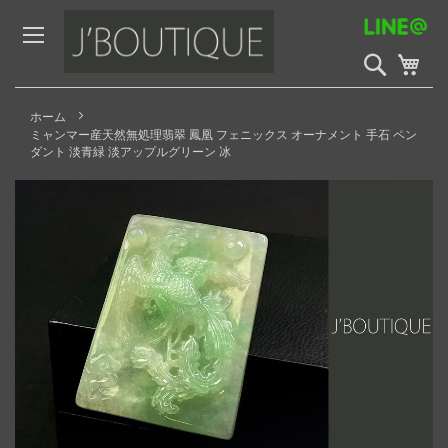
Skip
to
Content
検
My 
索
開
始
ホーム
ミャンマー産天然無処理翡翠 鳳凰 フェニックス オーナメント 手石 ペン
ダント 淡青緑 淡アップルグリーン 冰
Skip
to
the
end
of
the
images
gallery