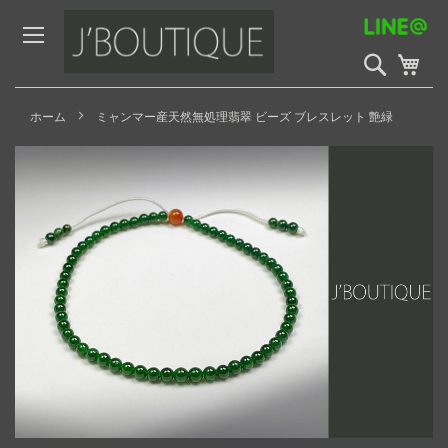
Skip
to
Content
検
My 
索
開
始
ホーム
ミャンマー産天然無処理翡翠 ビーズ ブレスレット 艶緑
Skip
to
the
end
of
the
images
gallery