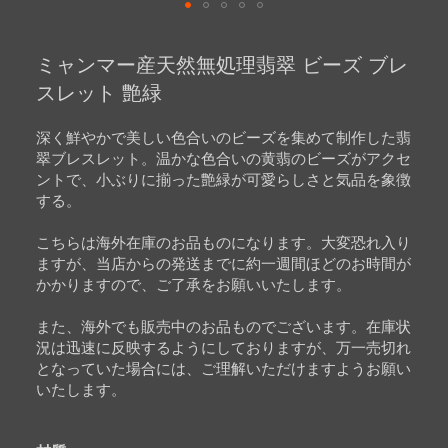
Skip
to
ミャンマー産天然無処理翡翠 ビーズ ブレ
the
beginning
スレット 艶緑
of
the
images
深く鮮やかで美しい色合いのビーズを集めて制作した翡
gallery
翠ブレスレット。温かな色合いの黄翡のビーズがアクセ
ントで、小ぶりに揃った艶緑が可愛らしさと気品を象徴
する。
こちらは海外在庫のお品ものになります。大変恐れ入り
ますが、当店からの発送までに約一週間ほどのお時間が
かかりますので、ご了承をお願いいたします。
また、海外でも販売中のお品ものでございます。在庫状
況は迅速に反映するようにしておりますが、万一売切れ
となっていた場合には、ご理解いただけますようお願い
いたします。