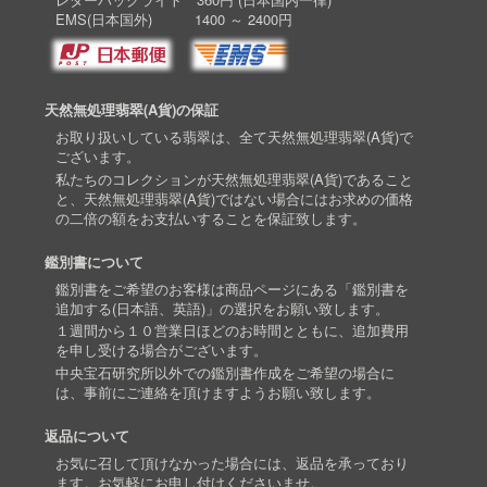
EMS(日本国外) 1400 ～ 2400円
天然無処理翡翠(A貨)の保証
お取り扱いしている翡翠は、全て天然無処理翡翠(A貨)で
ございます。
私たちのコレクションが天然無処理翡翠(A貨)であること
と、天然無処理翡翠(A貨)ではない場合にはお求めの価格
の二倍の額をお支払いすることを保証致します。
鑑別書について
鑑別書をご希望のお客様は商品ページにある「鑑別書を
追加する(日本語、英語)」の選択をお願い致します。
１週間から１０営業日ほどのお時間とともに、追加費用
を申し受ける場合がございます。
中央宝石研究所以外での鑑別書作成をご希望の場合に
は、事前にご連絡を頂けますようお願い致します。
返品について
お気に召して頂けなかった場合には、返品を承っており
ます。お気軽にお申し付けくださいませ。