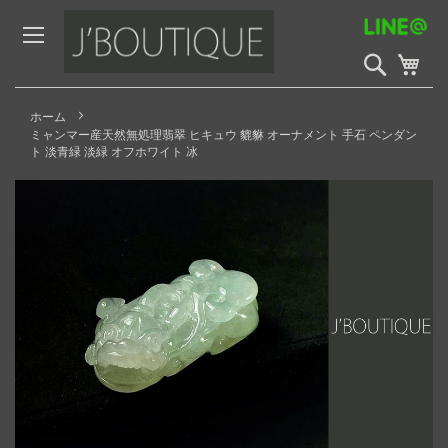
Skip
to
Content
検
My 
索
開
始
ホーム
ミャンマー産天然無処理翡翠 ヒキュウ 貔貅 オーナメント 手石 ペンダン
ト 淡青緑 淡緑 オフホワイト 冰
Skip
to
the
end
of
the
images
gallery