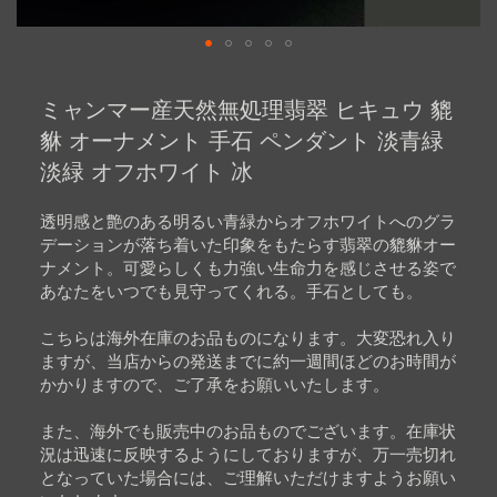
Skip
to
ミャンマー産天然無処理翡翠 ヒキュウ 貔
the
beginning
貅 オーナメント 手石 ペンダント 淡青緑
of
淡緑 オフホワイト 冰
the
images
gallery
透明感と艶のある明るい青緑からオフホワイトへのグラ
デーションが落ち着いた印象をもたらす翡翠の貔貅オー
ナメント。可愛らしくも力強い生命力を感じさせる姿で
あなたをいつでも見守ってくれる。手石としても。
こちらは海外在庫のお品ものになります。大変恐れ入り
ますが、当店からの発送までに約一週間ほどのお時間が
かかりますので、ご了承をお願いいたします。
また、海外でも販売中のお品ものでございます。在庫状
況は迅速に反映するようにしておりますが、万一売切れ
となっていた場合には、ご理解いただけますようお願い