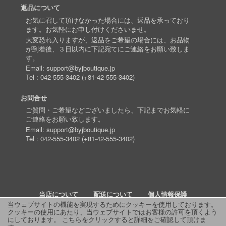
返品について
お気に召して頂けなかった場合には、返品を承っており
ます。お気軽にお申し付けくださいませ。
大変恐れ入りますが、返品をご希望の場合には、お品物
が到着後、３日以内に下記宛てにご連絡をお願い致しま
す。
Email:
support@byjboutique.jp
Tel :
042-555-3402
(
+81-42-555-3402
)
お問合せ
ご質問・ご希望などございましたら、下記までお気軽に
ご連絡をお願い致します。
Email:
support@byjboutique.jp
Tel :
042-555-3402
(
+81-42-555-3402
)
当店について
配送について
個人情報保護
当ウェブサイトの機能を実現するためにクッキーを使用しております。
クッキーの使用にあたり、当ウェブサイトではお客様の許可を頂くよう
詳細検索
よくあるご質問
お問い合わせ
RSS
にしております。
こちらをクリックすると詳細をご確認して頂けま