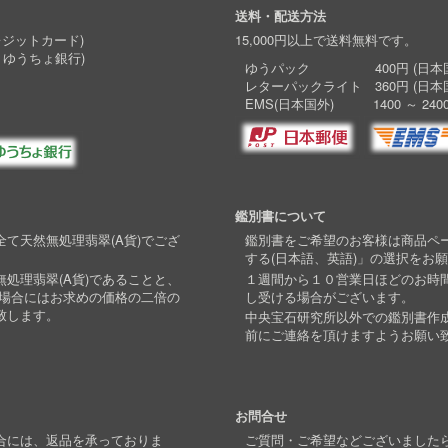
送料・配送方法
レジットカード)
15,000円以上で送料無料です。
 ゆうちょ銀行)
ゆうパック 400円 (日本国
レターパックライト 360円 (日本
EMS(日本国外) 1400 ～ 240
鑑別書について
て天然無処理翡翠(A貨)でござ
鑑別書をご希望のお客様は商品ペ
する(日本語、英語)」の選択をお
処理翡翠(A貨)であることと、
１週間から１０営業日ほどのお時
い場合にはお求めの価格の二倍の
し受ける場合がございます。
致します。
中央宝石研究所以外での鑑別書作
前にご連絡を頂けますようお願い
お問合せ
合には、返品を承っておりま
ご質問・ご希望などございました