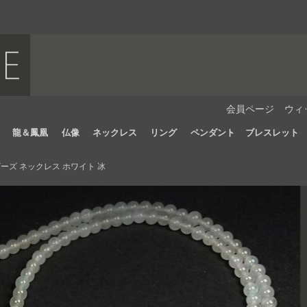
会員ページ
ウィ
龍＆鳳凰
仏像
ネックレス
リング
ペンダント
ブレスレット
ーズ ネックレス ホワイト 冰