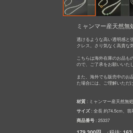
Skip
to
ミャンマー産天然無処
the
beginning
透けるような高い透明感と
of
クレス。さり気なく高貴な
the
images
gallery
こちらは海外在庫のお品も
ので、ご了承をお願いいた
また、海外でも販売中のお
た場合には、ご理解いただ
材質
ミャンマー産天然無処
サイズ
全長 約74.5cm、翡翠
商品番号
25337
179,300円
163