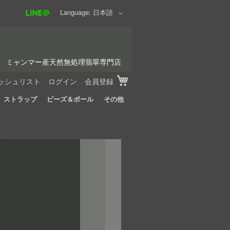
Language
日本語
ミャンマー産天然無処理翡翠専門店
My Cart
ッシュリスト
ログイン
会員登録
ストラップ
ビーズ＆ボール
その他