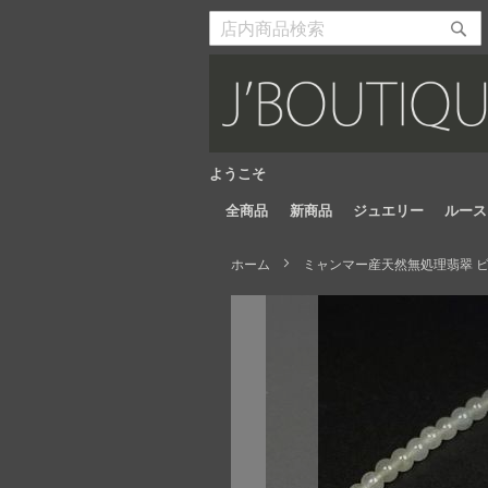
Skip
to
検
検
Content
索
索
開
開
始
始
ようこそ
全商品
新商品
ジュエリー
ルース
ホーム
ミャンマー産天然無処理翡翠 ビ
Skip
to
the
end
of
the
images
gallery