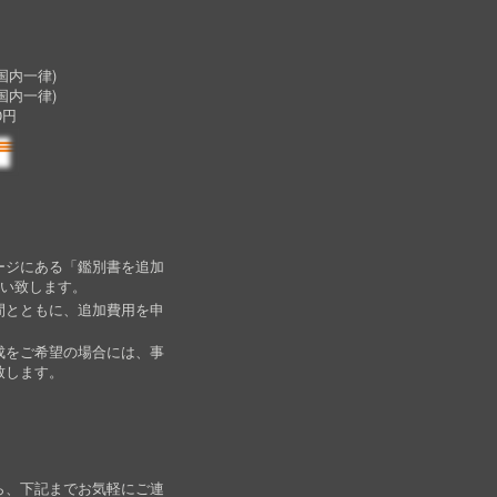
内一律)
国内一律)
0円
ージにある「鑑別書を追加
願い致します。
間とともに、追加費用を申
成をご希望の場合には、事
致します。
ら、下記までお気軽にご連