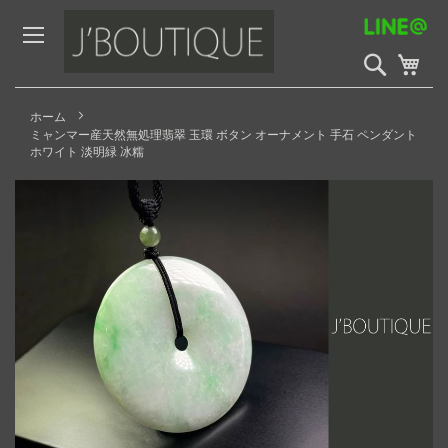
Skip
to
Content
検
My 
索
開
始
ホーム
ミャンマー産天然無処理翡翠 玉環 ボタン オーナメント 手石 ペンダント
ホワイト 淡明緑 冰糯
Skip
to
the
end
of
the
images
gallery