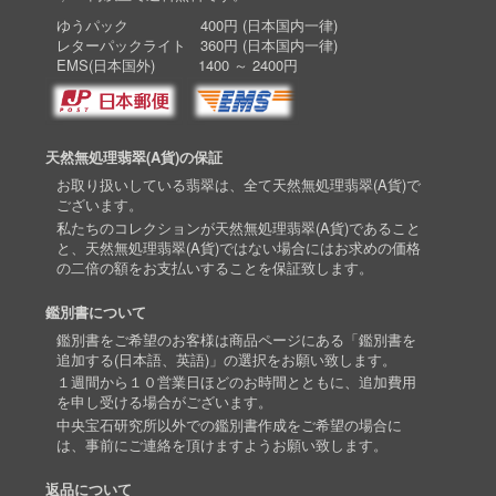
ゆうパック 400円 (日本国内一律)
レターパックライト 360円 (日本国内一律)
EMS(日本国外) 1400 ～ 2400円
天然無処理翡翠(A貨)の保証
お取り扱いしている翡翠は、全て天然無処理翡翠(A貨)で
ございます。
私たちのコレクションが天然無処理翡翠(A貨)であること
と、天然無処理翡翠(A貨)ではない場合にはお求めの価格
の二倍の額をお支払いすることを保証致します。
鑑別書について
鑑別書をご希望のお客様は商品ページにある「鑑別書を
追加する(日本語、英語)」の選択をお願い致します。
１週間から１０営業日ほどのお時間とともに、追加費用
を申し受ける場合がございます。
中央宝石研究所以外での鑑別書作成をご希望の場合に
は、事前にご連絡を頂けますようお願い致します。
返品について