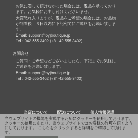
お気に召して頂けなかった場合には、返品を承っており
ます。お気軽にお申し付けくださいませ。
大変恐れ入りますが、返品をご希望の場合には、お品物
が到着後、３日以内に下記宛てにご連絡をお願い致しま
す。
Email:
support@byjboutique.jp
Tel :
042-555-3402
(
+81-42-555-3402
)
お問合せ
ご質問・ご希望などございましたら、下記までお気軽に
ご連絡をお願い致します。
Email:
support@byjboutique.jp
Tel :
042-555-3402
(
+81-42-555-3402
)
当店について
配送について
個人情報保護
当ウェブサイトの機能を実現するためにクッキーを使用しております。
クッキーの使用にあたり、当ウェブサイトではお客様の許可を頂くよう
詳細検索
よくあるご質問
お問い合わせ
RSS
にしております。
こちらをクリックすると詳細をご確認して頂けま
す
。
© 2011 J Boutique