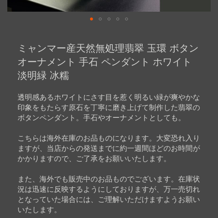
Skip
to
ミャンマー産天然無処理翡翠 玉環 ボタン
the
beginning
オーナメント 手石 ペンダント ホワイト
of
淡明緑 冰糯
the
images
gallery
透明感あるホワイトにさす目を惹く明るい緑が爽やかな
印象をもたらす原石を丁寧に磨き上げて制作した翡翠の
ボタンペンダント。手石やオーナメントとしても。
こちらは海外在庫のお品ものになります。大変恐れ入り
ますが、当店からの発送までに約一週間ほどのお時間が
かかりますので、ご了承をお願いいたします。
また、海外でも販売中のお品ものでございます。在庫状
況は迅速に反映するようにしておりますが、万一売切れ
となっていた場合には、ご理解いただけますようお願い
いたします。