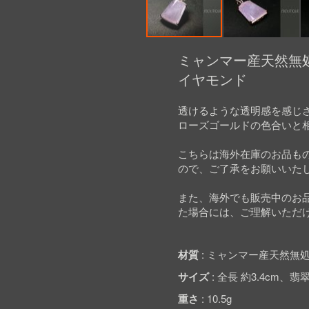
Skip
to
ミャンマー産天然無処
the
イヤモンド
beginning
of
the
透けるような透明感を感じ
images
ローズゴールドの色合いと
gallery
こちらは海外在庫のお品も
ので、ご了承をお願いいた
また、海外でも販売中のお
た場合には、ご理解いただ
材質
ミャンマー産天然無処
サイズ
全長 約3.4cm、翡翠 
重さ
10.5g