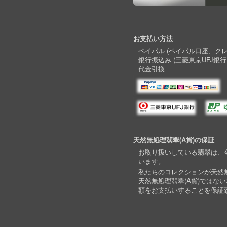
お支払い方法
ペイパル (ペイパル口座、ク
銀行振込み (三菱東京UFJ銀行
代金引換
天然無処理翡翠(A貨)の保証
お取り扱いしている翡翠は、全
います。
私たちのコレクションが天然無
天然無処理翡翠(A貨)ではな
額をお支払いすることを保証