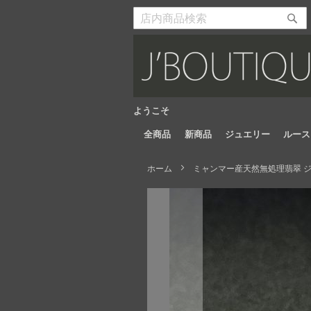
Skip
to
検
検
Content
索
索
開
開
始
始
ようこそ
全商品
新商品
ジュエリー
ルース
ホーム
ミャンマー産天然無処理翡翠 ジュ
Skip
to
the
end
of
the
images
gallery