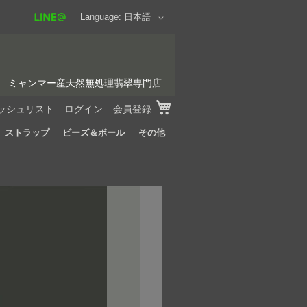
Language
日本語
ミャンマー産天然無処理翡翠専門店
My Cart
ッシュリスト
ログイン
会員登録
ストラップ
ビーズ＆ボール
その他