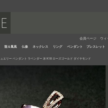
会員ページ
ウィ
龍＆鳳凰
仏像
ネックレス
リング
ペンダント
ブレスレット
エリー ペンダント ラベンダー 冰 K18 ローズゴールド ダイヤモンド