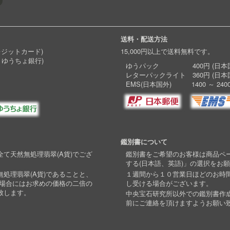
送料・配送方法
レジットカード)
15,000円以上で送料無料です。
 ゆうちょ銀行)
ゆうパック 400円 (日本国
レターパックライト 360円 (日本
EMS(日本国外) 1400 ～ 240
鑑別書について
て天然無処理翡翠(A貨)でござ
鑑別書をご希望のお客様は商品ペ
する(日本語、英語)」の選択をお
処理翡翠(A貨)であることと、
１週間から１０営業日ほどのお時
い場合にはお求めの価格の二倍の
し受ける場合がございます。
致します。
中央宝石研究所以外での鑑別書作
前にご連絡を頂けますようお願い