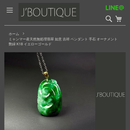
Skip
to
Content
検
My 
索
開
始
ホーム
ミャンマー産天然無処理翡翠 如意 吉祥 ペンダント 手石 オーナメント
艶緑 K18 イエローゴールド
Skip
to
the
end
of
the
images
gallery