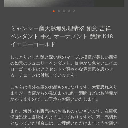
Skip
to
ミャンマー産天然無処理翡翠 如意 吉祥
the
beginning
ペンダント 手石 オーナメント 艶緑 K18
of
イエローゴールド
the
images
gallery
しっとりとした艶と深い緑のマーブル模様が美しい翡翠
の如意のジュエリーペンダント。鮮やかな色合いにイエ
ローゴールドのアクセントで爽やかな雰囲気を思わせ
る。チェーンは付属していません。
こちらは海外在庫のお品ものになります。大変恐れ入り
ますが、当店からの発送までに約一週間ほどのお時間が
かかりますので、ご了承をお願いいたします。
また、海外でも販売中のお品ものでございます。在庫状
況は迅速に反映するようにしておりますが、万一売切れ
となっていた場合には、ご理解いただけますようお願い