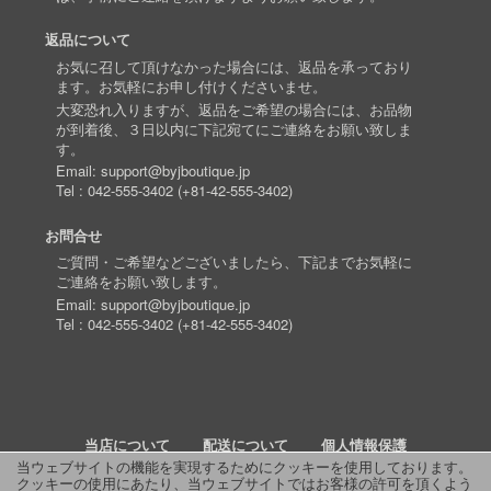
返品について
お気に召して頂けなかった場合には、返品を承っており
ます。お気軽にお申し付けくださいませ。
大変恐れ入りますが、返品をご希望の場合には、お品物
が到着後、３日以内に下記宛てにご連絡をお願い致しま
す。
Email:
support@byjboutique.jp
Tel :
042-555-3402
(
+81-42-555-3402
)
お問合せ
ご質問・ご希望などございましたら、下記までお気軽に
ご連絡をお願い致します。
Email:
support@byjboutique.jp
Tel :
042-555-3402
(
+81-42-555-3402
)
当店について
配送について
個人情報保護
当ウェブサイトの機能を実現するためにクッキーを使用しております。
クッキーの使用にあたり、当ウェブサイトではお客様の許可を頂くよう
詳細検索
よくあるご質問
お問い合わせ
RSS