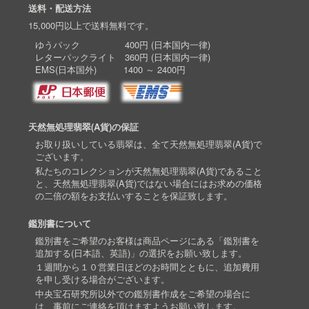
送料・配送方法
15,000円以上で送料無料です。
ゆうパック 400円 (日本国内一律)
レターパックライト 360円 (日本国内一律)
EMS(日本国外) 1400 ～ 2400円
天然無処理翡翠(A貨)の保証
お取り扱いしている翡翠は、全て天然無処理翡翠(A貨)で
ございます。
私たちのコレクションが天然無処理翡翠(A貨)であること
と、天然無処理翡翠(A貨)ではない場合にはお求めの価格
の二倍の額をお支払いすることを保証致します。
鑑別書について
鑑別書をご希望のお客様は商品ページにある「鑑別書を
追加する(日本語、英語)」の選択をお願い致します。
１週間から１０営業日ほどのお時間とともに、追加費用
を申し受ける場合がございます。
中央宝石研究所以外での鑑別書作成をご希望の場合に
は、事前にご連絡を頂けますようお願い致します。