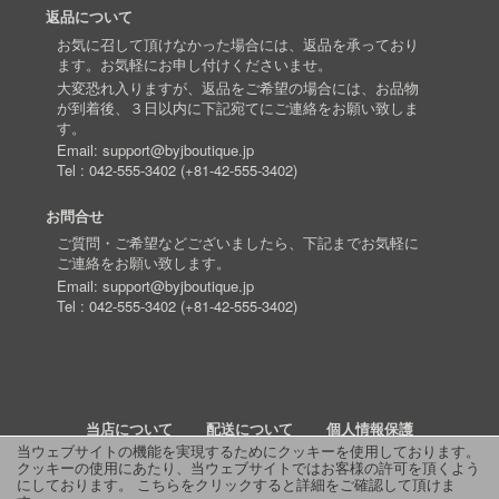
返品について
お気に召して頂けなかった場合には、返品を承っており
ます。お気軽にお申し付けくださいませ。
大変恐れ入りますが、返品をご希望の場合には、お品物
が到着後、３日以内に下記宛てにご連絡をお願い致しま
す。
Email:
support@byjboutique.jp
Tel :
042-555-3402
(
+81-42-555-3402
)
お問合せ
ご質問・ご希望などございましたら、下記までお気軽に
ご連絡をお願い致します。
Email:
support@byjboutique.jp
Tel :
042-555-3402
(
+81-42-555-3402
)
当店について
配送について
個人情報保護
当ウェブサイトの機能を実現するためにクッキーを使用しております。
クッキーの使用にあたり、当ウェブサイトではお客様の許可を頂くよう
詳細検索
よくあるご質問
お問い合わせ
RSS
にしております。
こちらをクリックすると詳細をご確認して頂けま