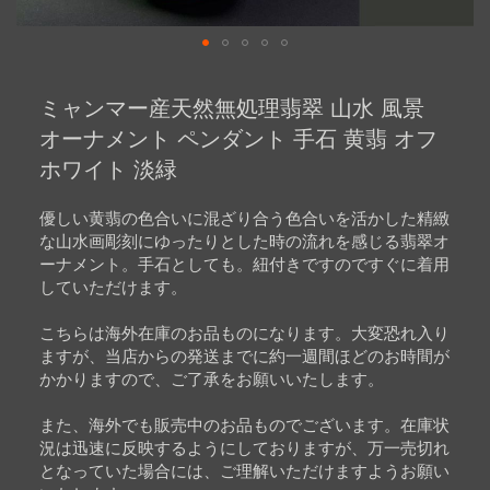
Skip
to
ミャンマー産天然無処理翡翠 山水 風景
the
beginning
オーナメント ペンダント 手石 黄翡 オフ
of
ホワイト 淡緑
the
images
gallery
優しい黄翡の色合いに混ざり合う色合いを活かした精緻
な山水画彫刻にゆったりとした時の流れを感じる翡翠オ
ーナメント。手石としても。紐付きですのですぐに着用
していただけます。
こちらは海外在庫のお品ものになります。大変恐れ入り
ますが、当店からの発送までに約一週間ほどのお時間が
かかりますので、ご了承をお願いいたします。
また、海外でも販売中のお品ものでございます。在庫状
況は迅速に反映するようにしておりますが、万一売切れ
となっていた場合には、ご理解いただけますようお願い