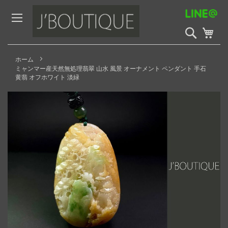
Skip
to
Content
検
My 
索
開
始
ホーム
ミャンマー産天然無処理翡翠 山水 風景 オーナメント ペンダント 手石
黄翡 オフホワイト 淡緑
Skip
to
the
end
of
the
images
gallery