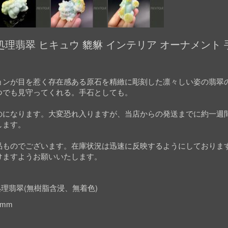
理翡翠 ヒキュウ 貔貅 インテリア オーナメント 手
ョンが目を惹く存在感ある原石を精緻に彫刻した凛々しい姿の翡翠
つでも見守ってくれる。手石としても。
のになります。大変恐れ入りますが、当店からの発送までに約一週
します。
品ものでございます。在庫状況は迅速に反映するようにしておりま
けますようお願いいたします。
理翡翠(無樹脂含浸、無着色)
0mm