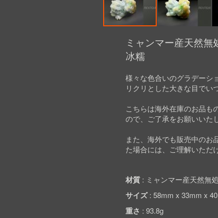
Skip
to
ミャンマー産天然無処
the
冰糯
beginning
of
the
様々な色合いのグラデーシ
images
リクリとした大きな目でい
gallery
こちらは海外在庫のお品も
ので、ご了承をお願いいた
また、海外でも販売中のお
た場合には、ご理解いただ
材質
ミャンマー産天然無処
サイズ
58mm x 33mm x 4
重さ
93.8g