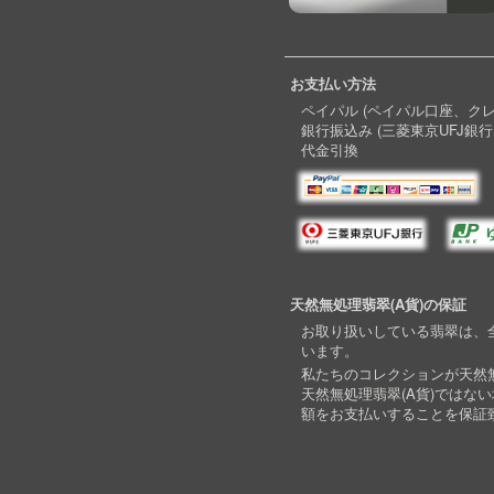
お支払い方法
ペイパル (ペイパル口座、ク
銀行振込み (三菱東京UFJ銀行
代金引換
天然無処理翡翠(A貨)の保証
お取り扱いしている翡翠は、全
います。
私たちのコレクションが天然無
天然無処理翡翠(A貨)ではな
額をお支払いすることを保証