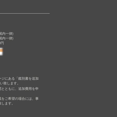
内一律)
国内一律)
0円
ージにある「鑑別書を追加
願い致します。
間とともに、追加費用を申
成をご希望の場合には、事
致します。