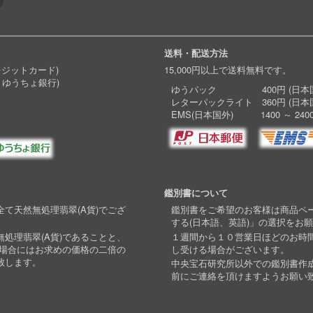
送料・配送方法
レジットカード)
15,000円以上で送料無料です。
 ゆうちょ銀行)
ゆうパック 400円 (日本国
レターパックライト 360円 (日本
EMS(日本国外) 1400 ～ 240
鑑別書について
て天然無処理翡翠(A貨)でござ
鑑別書をご希望のお客様は商品ペ
する(日本語、英語)」の選択をお
処理翡翠(A貨)であることと、
１週間から１０営業日ほどのお時
い場合にはお求めの価格の二倍の
し受ける場合がございます。
致します。
中央宝石研究所以外での鑑別書作
前にご連絡を頂けますようお願い