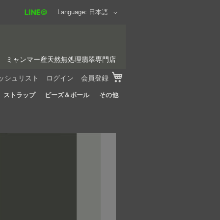
Language
日本語
ミャンマー産天然無処理翡翠専門店
My Cart
ッシュリスト
ログイン
会員登録
ストラップ
ビーズ＆ボール
その他