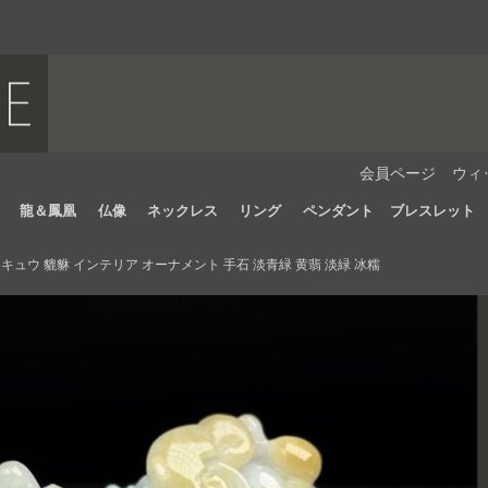
会員ページ
ウィ
龍＆鳳凰
仏像
ネックレス
リング
ペンダント
ブレスレット
ュウ 貔貅 インテリア オーナメント 手石 淡青緑 黄翡 淡緑 冰糯