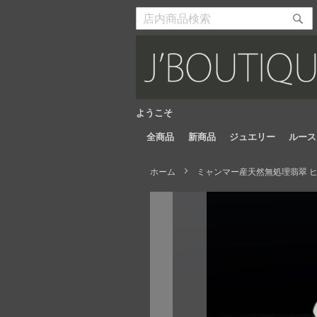
Skip
to
検
検
Content
索
索
開
開
始
始
ようこそ
全商品
新商品
ジュエリー
ルース
ホーム
ミャンマー産天然無処理翡翠 ヒキ
Skip
to
the
end
of
the
images
gallery