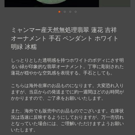
Skip
to
ミャンマー産天然無処理翡翠 蓮花 吉祥
the
beginning
オーナメント 手石 ペンダント ホワイト
of
明緑 冰糯
the
images
gallery
しっとりとした透明感を持つホワイトのボディにさす明
るい緑が印象的な翡翠オーナメント。丁寧に彫刻された
蓮花が穏やかな空気感を表現する。手石としても。
こちらは海外在庫のお品ものになります。大変恐れ入り
ますが、当店からの発送までに約一週間ほどのお時間が
かかりますので、ご了承をお願いいたします。
また、海外でも販売中のお品ものでございます。在庫状
況は迅速に反映するようにしておりますが、万一売切れ
となっていた場合には、ご理解いただけますようお願い
いたします。