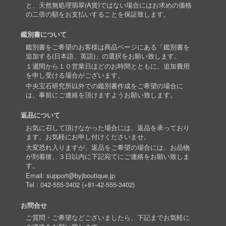
と、天然無処理翡翠(A貨)ではない場合にはお求めの価格
の二倍の額をお支払いすることを保証致します。
鑑別書について
鑑別書をご希望のお客様は商品ページにある「鑑別書を
追加する(日本語、英語)」の選択をお願い致します。
１週間から１０営業日ほどのお時間とともに、追加費用
を申し受ける場合がございます。
中央宝石研究所以外での鑑別書作成をご希望の場合に
は、事前にご連絡を頂けますようお願い致します。
返品について
お気に召して頂けなかった場合には、返品を承っており
ます。お気軽にお申し付けくださいませ。
大変恐れ入りますが、返品をご希望の場合には、お品物
が到着後、３日以内に下記宛てにご連絡をお願い致しま
す。
Email:
support@byjboutique.jp
Tel :
042-555-3402
(
+81-42-555-3402
)
お問合せ
ご質問・ご希望などございましたら、下記までお気軽に