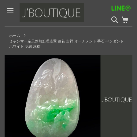
Skip
to
Content
検
My 
索
開
始
ホーム
ミャンマー産天然無処理翡翠 蓮花 吉祥 オーナメント 手石 ペンダント
ホワイト 明緑 冰糯
Skip
to
the
end
of
the
images
gallery