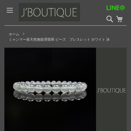
Skip
to
Content
検
My 
索
開
始
ホーム
ミャンマー産天然無処理翡翠 ビーズ ブレスレット ホワイト 冰
Skip
to
the
end
of
the
images
gallery