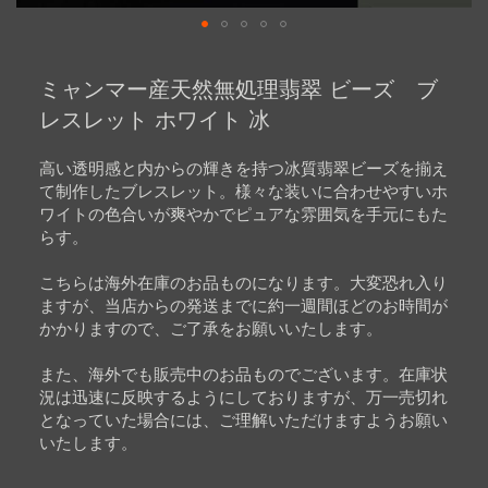
Skip
to
ミャンマー産天然無処理翡翠 ビーズ ブ
the
beginning
レスレット ホワイト 冰
of
the
images
高い透明感と内からの輝きを持つ冰質翡翠ビーズを揃え
gallery
て制作したブレスレット。様々な装いに合わせやすいホ
ワイトの色合いが爽やかでピュアな雰囲気を手元にもた
らす。
こちらは海外在庫のお品ものになります。大変恐れ入り
ますが、当店からの発送までに約一週間ほどのお時間が
かかりますので、ご了承をお願いいたします。
また、海外でも販売中のお品ものでございます。在庫状
況は迅速に反映するようにしておりますが、万一売切れ
となっていた場合には、ご理解いただけますようお願い
いたします。