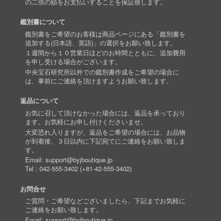
の二倍の額をお支払いすることを保証致します。
鑑別書について
鑑別書をご希望のお客様は商品ページにある「鑑別書を
追加する(日本語、英語)」の選択をお願い致します。
１週間から１０営業日ほどのお時間とともに、追加費用
を申し受ける場合がございます。
中央宝石研究所以外での鑑別書作成をご希望の場合に
は、事前にご連絡を頂けますようお願い致します。
返品について
お気に召して頂けなかった場合には、返品を承っており
ます。お気軽にお申し付けくださいませ。
大変恐れ入りますが、返品をご希望の場合には、お品物
が到着後、３日以内に下記宛てにご連絡をお願い致しま
す。
Email:
support@byjboutique.jp
Tel :
042-555-3402
(
+81-42-555-3402
)
お問合せ
ご質問・ご希望などございましたら、下記までお気軽に
ご連絡をお願い致します。
Email:
support@byjboutique.jp