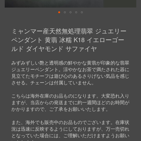
Skip
to
ミャンマー産天然無処理翡翠 ジュエリー
the
beginning
ペンダント 黄翡 冰糯 K18 イエローゴー
of
ルド ダイヤモンド サファイヤ
the
images
gallery
みずみずしい艶と透明感の鮮やかな黄翡が印象的な翡翠
ジュエリーペンダント。涼やかなお茶で満たされた器に
見立てたモチーフは遊び心のあるさりげない気品を感じ
させる。チェーンは付属していません。
こちらは海外在庫のお品ものになります。大変恐れ入り
ますが、当店からの発送までに約一週間ほどのお時間が
かかりますので、ご了承をお願いいたします。
また、海外でも販売中のお品ものでございます。在庫状
況は迅速に反映するようにしておりますが、万一売切れ
となっていた場合には、ご理解いただけますようお願い