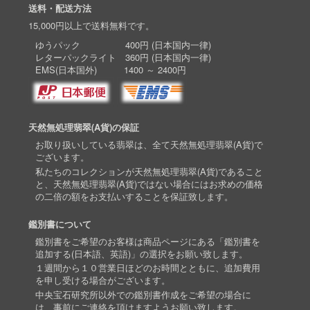
送料・配送方法
15,000円以上で送料無料です。
ゆうパック 400円 (日本国内一律)
レターパックライト 360円 (日本国内一律)
EMS(日本国外) 1400 ～ 2400円
天然無処理翡翠(A貨)の保証
お取り扱いしている翡翠は、全て天然無処理翡翠(A貨)で
ございます。
私たちのコレクションが天然無処理翡翠(A貨)であること
と、天然無処理翡翠(A貨)ではない場合にはお求めの価格
の二倍の額をお支払いすることを保証致します。
鑑別書について
鑑別書をご希望のお客様は商品ページにある「鑑別書を
追加する(日本語、英語)」の選択をお願い致します。
１週間から１０営業日ほどのお時間とともに、追加費用
を申し受ける場合がございます。
中央宝石研究所以外での鑑別書作成をご希望の場合に
は、事前にご連絡を頂けますようお願い致します。