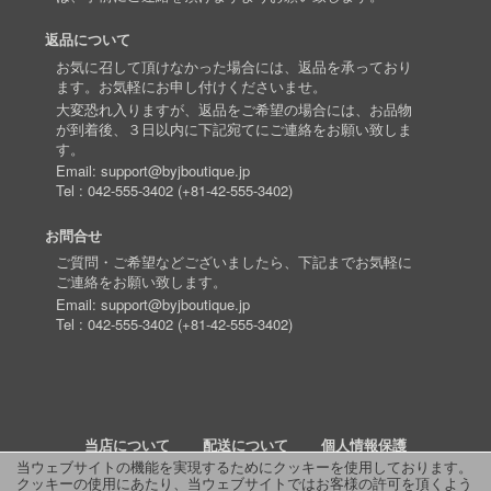
返品について
お気に召して頂けなかった場合には、返品を承っており
ます。お気軽にお申し付けくださいませ。
大変恐れ入りますが、返品をご希望の場合には、お品物
が到着後、３日以内に下記宛てにご連絡をお願い致しま
す。
Email:
support@byjboutique.jp
Tel :
042-555-3402
(
+81-42-555-3402
)
お問合せ
ご質問・ご希望などございましたら、下記までお気軽に
ご連絡をお願い致します。
Email:
support@byjboutique.jp
Tel :
042-555-3402
(
+81-42-555-3402
)
当店について
配送について
個人情報保護
当ウェブサイトの機能を実現するためにクッキーを使用しております。
クッキーの使用にあたり、当ウェブサイトではお客様の許可を頂くよう
詳細検索
よくあるご質問
お問い合わせ
RSS