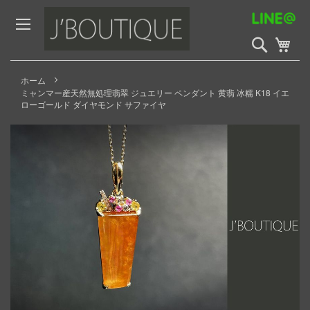
Skip
to
Content
検
My 
索
開
始
ホーム
ミャンマー産天然無処理翡翠 ジュエリー ペンダント 黄翡 冰糯 K18 イエ
ローゴールド ダイヤモンド サファイヤ
Skip
to
the
end
of
the
images
gallery