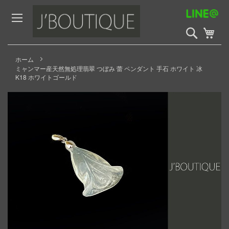
Skip
to
Content
検
My 
索
開
始
ホーム
ミャンマー産天然無処理翡翠 つぼみ 蕾 ペンダント 手石 ホワイト 冰
K18 ホワイトゴールド
Skip
to
the
end
of
the
images
gallery