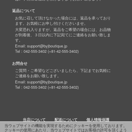
返品について
お気に召して頂けなかった場合には、返品を承っており
ます。お気軽にお申し付けくださいませ。
大変恐れ入りますが、返品をご希望の場合には、お品物
が到着後、３日以内に下記宛てにご連絡をお願い致しま
す。
Email:
support@byjboutique.jp
Tel :
042-555-3402
(
+81-42-555-3402
)
お問合せ
ご質問・ご希望などございましたら、下記までお気軽に
ご連絡をお願い致します。
Email:
support@byjboutique.jp
Tel :
042-555-3402
(
+81-42-555-3402
)
当店について
配送について
個人情報保護
当ウェブサイトの機能を実現するためにクッキーを使用しております。
クッキーの使用にあたり、当ウェブサイトではお客様の許可を頂くよう
詳細検索
よくあるご質問
お問い合わせ
RSS