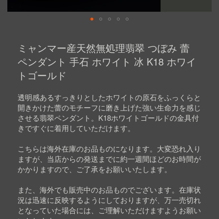
Skip
to
ミャンマー産天然無処理翡翠 つぼみ 蕾
the
beginning
ペンダント 手石 ホワイト 冰 K18 ホワイ
of
トゴールド
the
images
gallery
透明感あるすっきりとしたホワイトの原石をふっくらと
開きかけた蕾のモチーフに磨き上げた強い生命力を感じ
させる翡翠ペンダント。K18ホワイトゴールドの金具付
きですぐに着用していただけます。
こちらは海外在庫のお品ものになります。大変恐れ入り
ますが、当店からの発送までに約一週間ほどのお時間が
かかりますので、ご了承をお願いいたします。
また、海外でも販売中のお品ものでございます。在庫状
況は迅速に反映するようにしておりますが、万一売切れ
となっていた場合には、ご理解いただけますようお願い