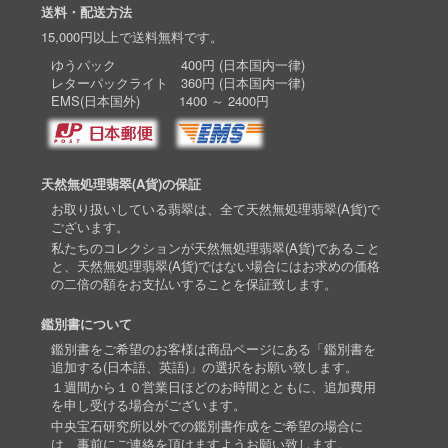
送料・配送方法
15,000円以上で送料無料です。
ゆうパック 400円 (日本国内一律)
レターパックライト 360円 (日本国内一律)
EMS(日本国外) 1400 ～ 2400円
天然無処理翡翠(A貨)の保証
お取り扱いしている翡翠は、全て天然無処理翡翠(A貨)で
ございます。
私たちのコレクションが天然無処理翡翠(A貨)であること
と、天然無処理翡翠(A貨)ではない場合にはお求めの価格
の二倍の額をお支払いすることを保証致します。
鑑別書について
鑑別書をご希望のお客様は商品ページにある「鑑別書を
追加する(日本語、英語)」の選択をお願い致します。
１週間から１０営業日ほどのお時間とともに、追加費用
を申し受ける場合がございます。
中央宝石研究所以外での鑑別書作成をご希望の場合に
は、事前にご連絡を頂けますようお願い致します。