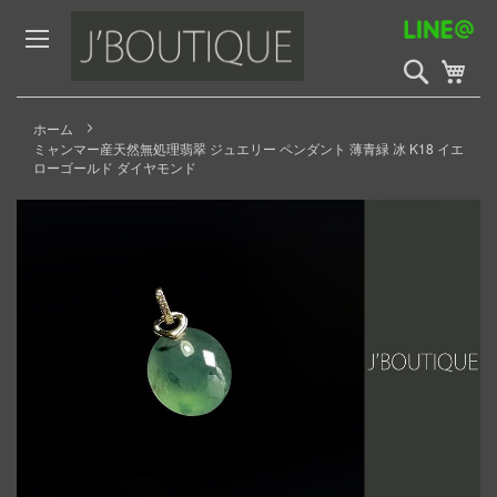
Skip
to
Content
検
My 
索
開
始
ホーム
ミャンマー産天然無処理翡翠 ジュエリー ペンダント 薄青緑 冰 K18 イエ
ローゴールド ダイヤモンド
Skip
to
the
end
of
the
images
gallery