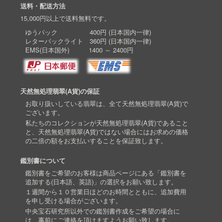
送料・配送方法
15,000円以上で送料無料です。
ゆうパック 400円 (日本国内一律)
レターパックライト 360円 (日本国内一律)
EMS(日本国外) 1400 ～ 2400円
天然無処理翡翠(A貨)の保証
お取り扱いしている翡翠は、全て天然無処理翡翠(A貨)で
ございます。
私たちのコレクションが天然無処理翡翠(A貨)であること
と、天然無処理翡翠(A貨)ではない場合にはお求めの価格
の二倍の額をお支払いすることを保証致します。
鑑別書について
鑑別書をご希望のお客様は商品ページにある「鑑別書を
追加する(日本語、英語)」の選択をお願い致します。
１週間から１０営業日ほどのお時間とともに、追加費用
を申し受ける場合がございます。
中央宝石研究所以外での鑑別書作成をご希望の場合に
は、事前にご連絡を頂けますようお願い致します。