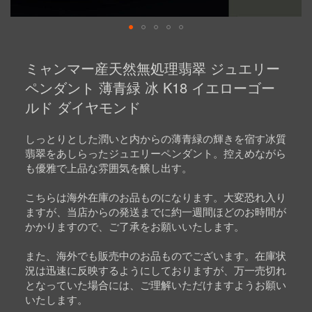
Skip
to
ミャンマー産天然無処理翡翠 ジュエリー
the
beginning
ペンダント 薄青緑 冰 K18 イエローゴー
of
ルド ダイヤモンド
the
images
gallery
しっとりとした潤いと内からの薄青緑の輝きを宿す冰質
翡翠をあしらったジュエリーペンダント。控えめながら
も優雅で上品な雰囲気を醸し出す。
こちらは海外在庫のお品ものになります。大変恐れ入り
ますが、当店からの発送までに約一週間ほどのお時間が
かかりますので、ご了承をお願いいたします。
また、海外でも販売中のお品ものでございます。在庫状
況は迅速に反映するようにしておりますが、万一売切れ
となっていた場合には、ご理解いただけますようお願い
いたします。