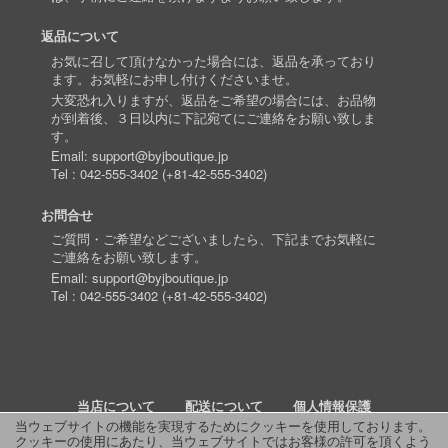
返品について
お気に召して頂けなかった場合には、返品を承っており
ます。お気軽にお申し付けくださいませ。
大変恐れ入りますが、返品をご希望の場合には、お品物
が到着後、３日以内に下記宛てにご連絡をお願い致しま
す。
Email:
support@byjboutique.jp
Tel :
042-555-3402
(
+81-42-555-3402
)
お問合せ
ご質問・ご希望などございましたら、下記までお気軽に
ご連絡をお願い致します。
Email:
support@byjboutique.jp
Tel :
042-555-3402
(
+81-42-555-3402
)
当店について
配送について
個人情報保護
当ウェブサイトの機能を実現するためにクッキーを使用しております。
クッキーの使用にあたり、当ウェブサイトではお客様の許可を頂くよう
詳細検索
よくあるご質問
お問い合わせ
RSS