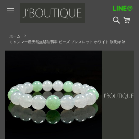
Skip
to
Content
検
My 
索
開
始
ホーム
ミャンマー産天然無処理翡翠 ビーズ ブレスレット ホワイト 淡明緑 冰
Skip
to
the
end
of
the
images
gallery