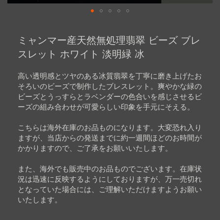
Skip
to
ミャンマー産天然無処理翡翠 ビーズ ブレ
the
beginning
スレット ホワイト 淡明緑 冰
of
the
images
高い透明感とツヤのある冰質翡翠を丁寧に磨き上げたお
gallery
そろいのビーズで制作したブレスレット。爽やかな緑の
ビーズとうっすらとラベンダーの色合いを感じさせるビ
ーズの組み合わせが可愛らしい印象を手元にそえる。
こちらは海外在庫のお品ものになります。大変恐れ入り
ますが、当店からの発送までに約一週間ほどのお時間が
かかりますので、ご了承をお願いいたします。
また、海外でも販売中のお品ものでございます。在庫状
況は迅速に反映するようにしておりますが、万一売切れ
となっていた場合には、ご理解いただけますようお願い
いたします。