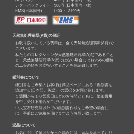
レターパックライト 360円 (日本国内一律)
EMS(日本国外) 1400 ～ 2400円
天然無処理翡翠(A貨)の保証
お取り扱いしている翡翠は、全て天然無処理翡翠(A貨)で
ございます。
私たちのコレクションが天然無処理翡翠(A貨)であること
と、天然無処理翡翠(A貨)ではない場合にはお求めの価格
の二倍の額をお支払いすることを保証致します。
鑑別書について
鑑別書をご希望のお客様は商品ページにある「鑑別書を
追加する(日本語、英語)」の選択をお願い致します。
１週間から１０営業日ほどのお時間とともに、追加費用
を申し受ける場合がございます。
中央宝石研究所以外での鑑別書作成をご希望の場合に
は、事前にご連絡を頂けますようお願い致します。
返品について
お気に召して頂けなかった場合には、返品を承っており