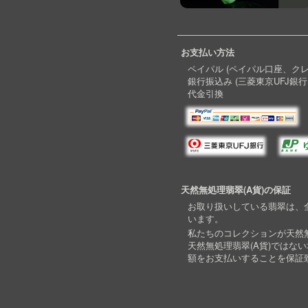
お支払い方法
ペイパル (ペイパル口座、ク
銀行振込み (三菱東京UFJ銀行
代金引換
天然無処理翡翠(A貨)の保証
お取り扱いしている翡翠は、全
います。
私たちのコレクションが天然無
天然無処理翡翠(A貨)ではな
額をお支払いすることを保証