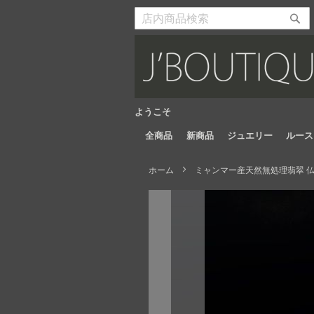
Skip
to
検
検
Content
索
索
開
開
始
始
ようこそ
全商品
新商品
ジュエリー
ルース
ホーム
ミャンマー産天然無処理翡翠 仏像
Skip
to
the
end
of
the
images
gallery