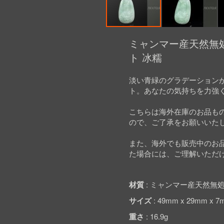
Skip
to
ミャンマー産天然無処
the
ト 冰糯
beginning
of
the
淡い青緑のグラデーション
images
ト。あなたの気持ちを力強
gallery
こちらは海外在庫のお品も
ので、ご了承をお願いいた
また、海外でも販売中のお
た場合には、ご理解いただ
材質
ミャンマー産天然無処
サイズ
49mm x 29mm x 7
重さ
16.9g