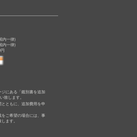
内一律)
国内一律)
0円
ージにある「鑑別書を追加
願い致します。
間とともに、追加費用を申
成をご希望の場合には、事
致します。