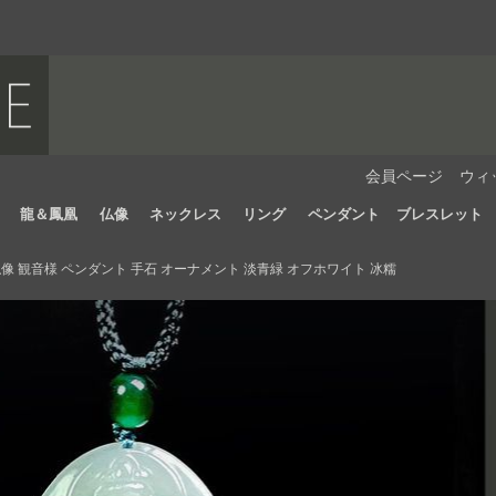
会員ページ
ウィ
龍＆鳳凰
仏像
ネックレス
リング
ペンダント
ブレスレット
 観音様 ペンダント 手石 オーナメント 淡青緑 オフホワイト 冰糯