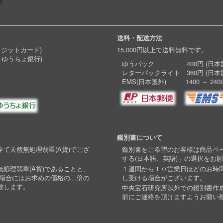
送料・配送方法
レジットカード)
15,000円以上で送料無料です。
 ゆうちょ銀行)
ゆうパック 400円 (日本国
レターパックライト 360円 (日本
EMS(日本国外) 1400 ～ 240
鑑別書について
て天然無処理翡翠(A貨)でござ
鑑別書をご希望のお客様は商品ペ
する(日本語、英語)」の選択をお
処理翡翠(A貨)であることと、
１週間から１０営業日ほどのお時
い場合にはお求めの価格の二倍の
し受ける場合がございます。
致します。
中央宝石研究所以外での鑑別書作
前にご連絡を頂けますようお願い