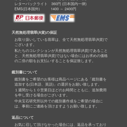
レターパックライト 360円 (日本国内一律)
EMS(日本国外) 1400 ～ 2400円
天然無処理翡翠(A貨)の保証
お取り扱いしている翡翠は、全て天然無処理翡翠(A貨)で
ございます。
私たちのコレクションが天然無処理翡翠(A貨)であること
と、天然無処理翡翠(A貨)ではない場合にはお求めの価格
の二倍の額をお支払いすることを保証致します。
鑑別書について
鑑別書をご希望のお客様は商品ページにある「鑑別書を
追加する(日本語、英語)」の選択をお願い致します。
１週間から１０営業日ほどのお時間とともに、追加費用
を申し受ける場合がございます。
中央宝石研究所以外での鑑別書作成をご希望の場合に
は、事前にご連絡を頂けますようお願い致します。
返品について
お気に召して頂けなかった場合には、返品を承っており