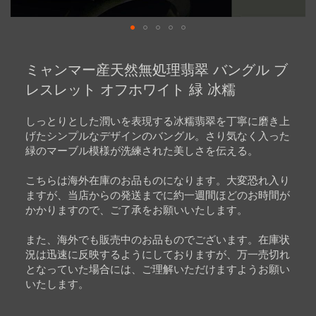
Skip
to
ミャンマー産天然無処理翡翠 バングル ブ
the
beginning
レスレット オフホワイト 緑 冰糯
of
the
images
しっとりとした潤いを表現する冰糯翡翠を丁寧に磨き上
gallery
げたシンプルなデザインのバングル。さり気なく入った
緑のマーブル模様が洗練された美しさを伝える。
こちらは海外在庫のお品ものになります。大変恐れ入り
ますが、当店からの発送までに約一週間ほどのお時間が
かかりますので、ご了承をお願いいたします。
また、海外でも販売中のお品ものでございます。在庫状
況は迅速に反映するようにしておりますが、万一売切れ
となっていた場合には、ご理解いただけますようお願い
いたします。