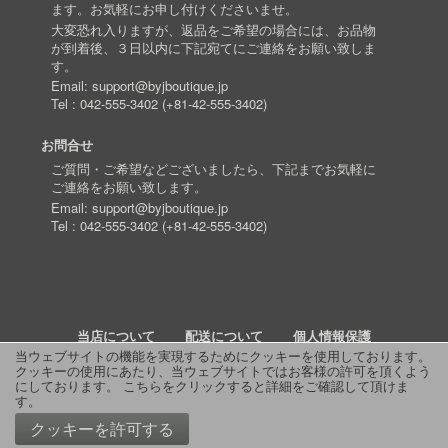
ます。お気軽にお申し付けくださいませ。
大変恐れ入りますが、返品をご希望の場合には、お品物
が到着後、３日以内に下記宛てにご連絡をお願い致しま
す。
Email:
support@byjboutique.jp
Tel :
042-555-3402
(
+81-42-555-3402
)
お問合せ
ご質問・ご希望などございましたら、下記までお気軽に
ご連絡をお願い致します。
Email:
support@byjboutique.jp
Tel :
042-555-3402
(
+81-42-555-3402
)
当店について
配送について
個人情報保護
当ウェブサイトの機能を実現するためにクッキーを使用しております。
クッキーの使用にあたり、当ウェブサイトではお客様の許可を頂くよう
詳細検索
よくあるご質問
お問い合わせ
RSS
にしております。
こちらをクリックすると詳細をご確認して頂けま
す
。
© 2011 J Boutique
クッキーを許可する