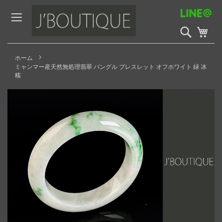
Skip
to
Content
検
My 
索
開
始
ホーム
ミャンマー産天然無処理翡翠 バングル ブレスレット オフホワイト 緑 冰
糯
Skip
to
the
end
of
the
images
gallery