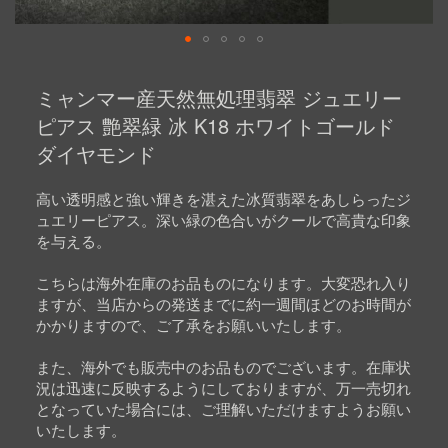
Skip
to
ミャンマー産天然無処理翡翠 ジュエリー
the
beginning
ピアス 艶翠緑 冰 K18 ホワイトゴールド
of
ダイヤモンド
the
images
gallery
高い透明感と強い輝きを湛えた冰質翡翠をあしらったジ
ュエリーピアス。深い緑の色合いがクールで高貴な印象
を与える。
こちらは海外在庫のお品ものになります。大変恐れ入り
ますが、当店からの発送までに約一週間ほどのお時間が
かかりますので、ご了承をお願いいたします。
また、海外でも販売中のお品ものでございます。在庫状
況は迅速に反映するようにしておりますが、万一売切れ
となっていた場合には、ご理解いただけますようお願い
いたします。