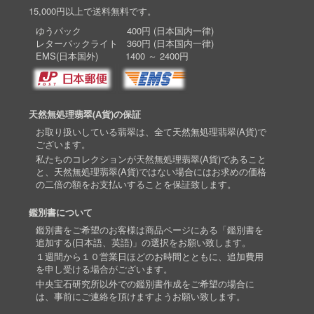
15,000円以上で送料無料です。
ゆうパック 400円 (日本国内一律)
レターパックライト 360円 (日本国内一律)
EMS(日本国外) 1400 ～ 2400円
天然無処理翡翠(A貨)の保証
お取り扱いしている翡翠は、全て天然無処理翡翠(A貨)で
ございます。
私たちのコレクションが天然無処理翡翠(A貨)であること
と、天然無処理翡翠(A貨)ではない場合にはお求めの価格
の二倍の額をお支払いすることを保証致します。
鑑別書について
鑑別書をご希望のお客様は商品ページにある「鑑別書を
追加する(日本語、英語)」の選択をお願い致します。
１週間から１０営業日ほどのお時間とともに、追加費用
を申し受ける場合がございます。
中央宝石研究所以外での鑑別書作成をご希望の場合に
は、事前にご連絡を頂けますようお願い致します。