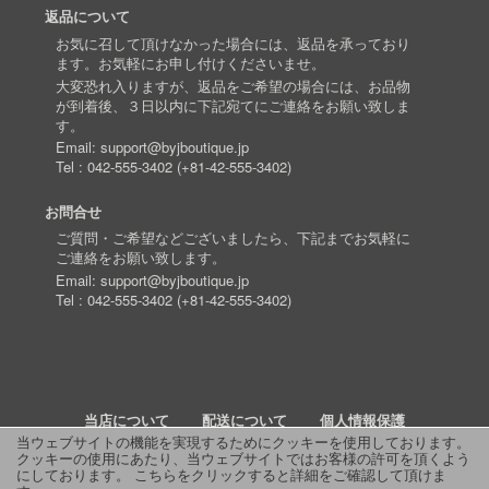
返品について
お気に召して頂けなかった場合には、返品を承っており
ます。お気軽にお申し付けくださいませ。
大変恐れ入りますが、返品をご希望の場合には、お品物
が到着後、３日以内に下記宛てにご連絡をお願い致しま
す。
Email:
support@byjboutique.jp
Tel :
042-555-3402
(
+81-42-555-3402
)
お問合せ
ご質問・ご希望などございましたら、下記までお気軽に
ご連絡をお願い致します。
Email:
support@byjboutique.jp
Tel :
042-555-3402
(
+81-42-555-3402
)
当店について
配送について
個人情報保護
当ウェブサイトの機能を実現するためにクッキーを使用しております。
クッキーの使用にあたり、当ウェブサイトではお客様の許可を頂くよう
詳細検索
よくあるご質問
お問い合わせ
RSS
にしております。
こちらをクリックすると詳細をご確認して頂けま