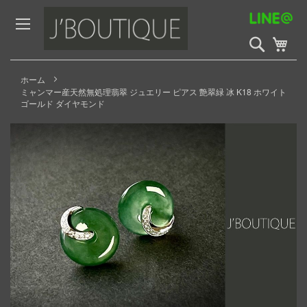
Skip
to
Content
検
My 
索
開
始
ホーム
ミャンマー産天然無処理翡翠 ジュエリー ピアス 艶翠緑 冰 K18 ホワイト
ゴールド ダイヤモンド
Skip
to
the
end
of
the
images
gallery