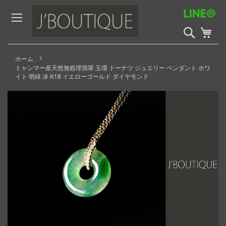
Skip
to
Content
検
My 
索
開
始
ホーム
ミャンマー産天然無処理翡翠 玉環 ドーナツ ジュエリー ペンダント ホワ
イト 明緑 冰 K18 イエローゴールド ダイヤモンド
Skip
to
the
end
of
the
images
gallery