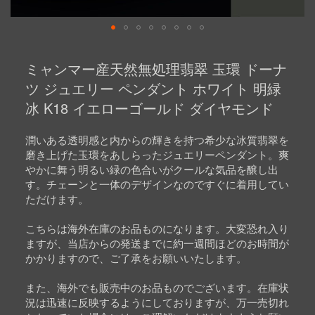
Skip
to
ミャンマー産天然無処理翡翠 玉環 ドーナ
the
beginning
ツ ジュエリー ペンダント ホワイト 明緑
of
冰 K18 イエローゴールド ダイヤモンド
the
images
gallery
潤いある透明感と内からの輝きを持つ希少な冰質翡翠を
磨き上げた玉環をあしらったジュエリーペンダント。爽
やかに舞う明るい緑の色合いがクールな気品を醸し出
す。チェーンと一体のデザインなのですぐに着用してい
ただけます。
こちらは海外在庫のお品ものになります。大変恐れ入り
ますが、当店からの発送までに約一週間ほどのお時間が
かかりますので、ご了承をお願いいたします。
また、海外でも販売中のお品ものでございます。在庫状
況は迅速に反映するようにしておりますが、万一売切れ