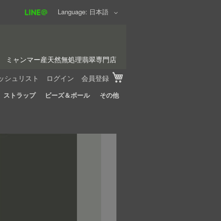
Language
日本語
ミャンマー産天然無処理翡翠専門店
My Cart
ッシュリスト
ログイン
会員登録
ストラップ
ビーズ＆ボール
その他