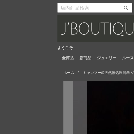
Skip
to
検
検
Content
索
索
開
開
始
始
ようこそ
全商品
新商品
ジュエリー
ルース
ホーム
ミャンマー産天然無処理翡翠 ジュ
Skip
to
the
end
of
the
images
gallery