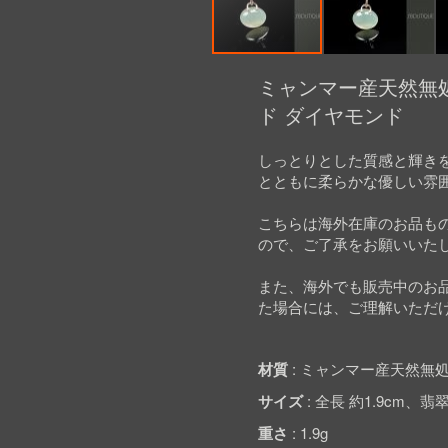
Skip
to
ミャンマー産天然無処
the
ド ダイヤモンド
beginning
of
the
しっとりとした質感と輝き
images
とともに柔らかな優しい雰
gallery
こちらは海外在庫のお品も
ので、ご了承をお願いいた
また、海外でも販売中のお
た場合には、ご理解いただ
材質
ミャンマー産天然無処
サイズ
全長 約1.9cm、翡翠 約
重さ
1.9g