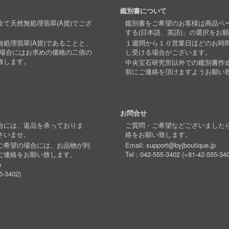
鑑別書について
て天然無処理翡翠(A貨)でござ
鑑別書をご希望のお客様は商品ペ
する(日本語、英語)」の選択をお
処理翡翠(A貨)であることと、
１週間から１０営業日ほどのお時
い場合にはお求めの価格の二倍の
し受ける場合がございます。
致します。
中央宝石研究所以外での鑑別書作
前にご連絡を頂けますようお願い
お問合せ
合には、返品を承っておりま
ご質問・ご希望などございました
さいませ。
絡をお願い致します。
ご希望の場合には、お品物が到
Email:
support@byjboutique.jp
ご連絡をお願い致します。
Tel :
042-555-3402
(
+81-42-555-34
p
5-3402
)