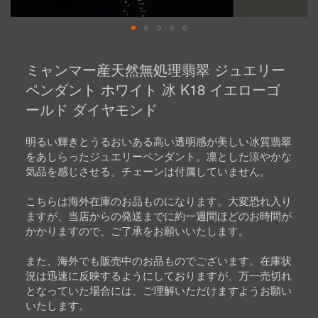
Skip
to
ミャンマー産天然無処理翡翠 ジュエリー
the
beginning
ペンダント ホワイト 冰 K18 イエローゴ
of
ールド ダイヤモンド
the
images
gallery
明るい輝きとうるおいある高い透明感が美しい冰質翡翠
をあしらったジュエリーペンダント。凛とした涼やかな
気品を感じさせる。チェーンは付属していません。
こちらは海外在庫のお品ものになります。大変恐れ入り
ますが、当店からの発送までに約一週間ほどのお時間が
かかりますので、ご了承をお願いいたします。
また、海外でも販売中のお品ものでございます。在庫状
況は迅速に反映するようにしておりますが、万一売切れ
となっていた場合には、ご理解いただけますようお願い
いたします。