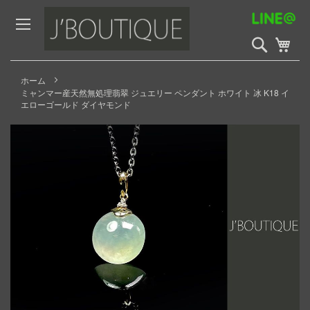
Skip
to
Content
検
My 
索
開
始
ホーム
ミャンマー産天然無処理翡翠 ジュエリー ペンダント ホワイト 冰 K18 イ
エローゴールド ダイヤモンド
Skip
to
the
end
of
the
images
gallery