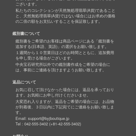
ございます。
私たちのコレクションが天然無処理翡翠(A貨)であること
と、天然無処理翡翠(A貨)ではない場合にはお求めの価格
の二倍の額をお支払いすることを保証致します。
鑑別書について
鑑別書をご希望のお客様は商品ページにある「鑑別書を
追加する(日本語、英語)」の選択をお願い致します。
１週間から１０営業日ほどのお時間とともに、追加費用
を申し受ける場合がございます。
中央宝石研究所以外での鑑別書作成をご希望の場合に
は、事前にご連絡を頂けますようお願い致します。
返品について
お気に召して頂けなかった場合には、返品を承っており
ます。お気軽にお申し付けくださいませ。
大変恐れ入りますが、返品をご希望の場合には、お品物
が到着後、３日以内に下記宛てにご連絡をお願い致しま
す。
Email:
support@byjboutique.jp
Tel :
042-555-3402
(
+81-42-555-3402
)