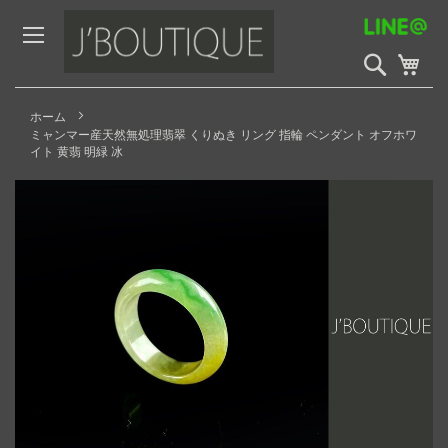
Skip
to
Content
検
My 
索
開
始
ホーム
ミャンマー産天然無処理翡翠 くりぬき リング 指輪 ペンダント オフホワ
イト 黄翡 明緑 冰
Skip
to
the
end
of
the
images
gallery