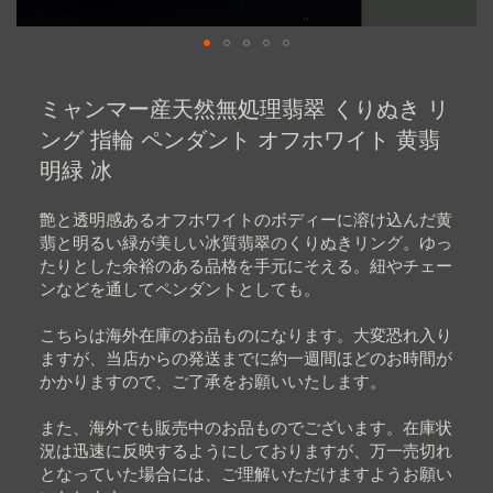
Skip
to
ミャンマー産天然無処理翡翠 くりぬき リ
the
beginning
ング 指輪 ペンダント オフホワイト 黄翡
of
明緑 冰
the
images
gallery
艶と透明感あるオフホワイトのボディーに溶け込んだ黄
翡と明るい緑が美しい冰質翡翠のくりぬきリング。ゆっ
たりとした余裕のある品格を手元にそえる。紐やチェー
ンなどを通してペンダントとしても。
こちらは海外在庫のお品ものになります。大変恐れ入り
ますが、当店からの発送までに約一週間ほどのお時間が
かかりますので、ご了承をお願いいたします。
また、海外でも販売中のお品ものでございます。在庫状
況は迅速に反映するようにしておりますが、万一売切れ
となっていた場合には、ご理解いただけますようお願い