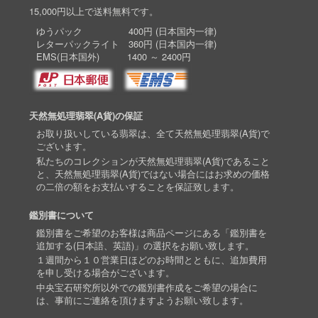
15,000円以上で送料無料です。
ゆうパック 400円 (日本国内一律)
レターパックライト 360円 (日本国内一律)
EMS(日本国外) 1400 ～ 2400円
天然無処理翡翠(A貨)の保証
お取り扱いしている翡翠は、全て天然無処理翡翠(A貨)で
ございます。
私たちのコレクションが天然無処理翡翠(A貨)であること
と、天然無処理翡翠(A貨)ではない場合にはお求めの価格
の二倍の額をお支払いすることを保証致します。
鑑別書について
鑑別書をご希望のお客様は商品ページにある「鑑別書を
追加する(日本語、英語)」の選択をお願い致します。
１週間から１０営業日ほどのお時間とともに、追加費用
を申し受ける場合がございます。
中央宝石研究所以外での鑑別書作成をご希望の場合に
は、事前にご連絡を頂けますようお願い致します。