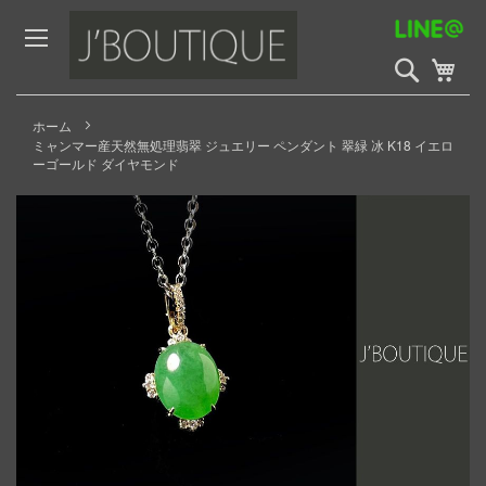
Skip
to
Content
検
My 
索
開
始
ホーム
ミャンマー産天然無処理翡翠 ジュエリー ペンダント 翠緑 冰 K18 イエロ
ーゴールド ダイヤモンド
Skip
to
the
end
of
the
images
gallery