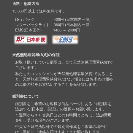
送料・配送方法
15,000円以上で送料無料です。
ゆうパック 400円 (日本国内一律)
レターパックライト 360円 (日本国内一律)
EMS(日本国外) 1400 ～ 2400円
天然無処理翡翠(A貨)の保証
お取り扱いしている翡翠は、全て天然無処理翡翠(A貨)で
ございます。
私たちのコレクションが天然無処理翡翠(A貨)であること
と、天然無処理翡翠(A貨)ではない場合にはお求めの価格
の二倍の額をお支払いすることを保証致します。
鑑別書について
鑑別書をご希望のお客様は商品ページにある「鑑別書を
追加する(日本語、英語)」の選択をお願い致します。
１週間から１０営業日ほどのお時間とともに、追加費用
を申し受ける場合がございます。
中央宝石研究所以外での鑑別書作成をご希望の場合に
は、事前にご連絡を頂けますようお願い致します。