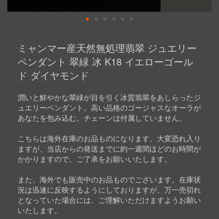
Skip
to
ミャンマー産天然無処理翡翠 ジュエリー
the
beginning
ペンダント 翠緑 冰 K18 イエローゴール
of
ド ダイヤモンド
the
images
gallery
潤いと鮮やかな翠緑が目を引く冰質翡翠をあしらったジ
ュエリーペンダント。高い品格のゴージャスなオーラが
あなたを包み込む。チェーンは付属していません。
こちらは海外在庫のお品ものになります。大変恐れ入り
ますが、当店からの発送までに約一週間ほどのお時間が
かかりますので、ご了承をお願いいたします。
また、海外でも販売中のお品ものでございます。在庫状
況は迅速に反映するようにしておりますが、万一売切れ
となっていた場合には、ご理解いただけますようお願い
いたします。