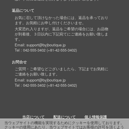
返品について
お気に召して頂けなかった場合には、返品を承っており
ます。お気軽にお申し付けくださいませ。
大変恐れ入りますが、返品をご希望の場合には、お品物
が到着後、３日以内に下記宛てにご連絡をお願い致しま
す。
Email:
support@byjboutique.jp
Tel :
042-555-3402
(
+81-42-555-3402
)
お問合せ
ご質問・ご希望などございましたら、下記までお気軽に
ご連絡をお願い致します。
Email:
support@byjboutique.jp
Tel :
042-555-3402
(
+81-42-555-3402
)
当店について
配送について
個人情報保護
当ウェブサイトの機能を実現するためにクッキーを使用しております。
クッキーの使用にあたり、当ウェブサイトではお客様の許可を頂くよう
詳細検索
よくあるご質問
お問い合わせ
RSS