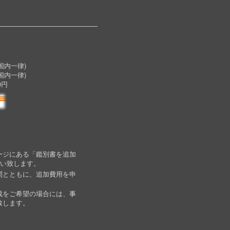
内一律)
国内一律)
0円
ージにある「鑑別書を追加
願い致します。
間とともに、追加費用を申
成をご希望の場合には、事
致します。