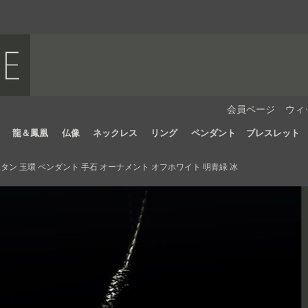
会員ページ
ウィ
龍＆鳳凰
仏像
ネックレス
リング
ペンダント
ブレスレット
ン 玉環 ペンダント 手石 オーナメント オフホワイト 明青緑 冰