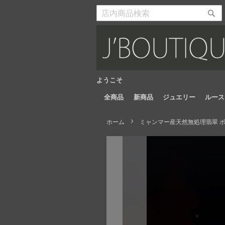
Skip
to
検
検
Content
索
索
開
開
始
始
ようこそ
全商品
新商品
ジュエリー
ルース
ホーム
ミャンマー産天然無処理翡翠 ボタ
Skip
to
the
end
of
the
images
gallery