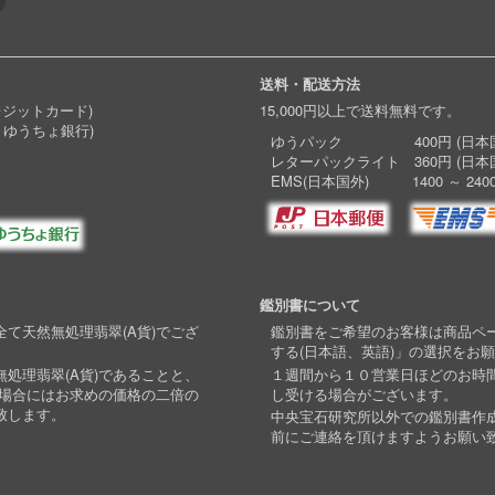
送料・配送方法
レジットカード)
15,000円以上で送料無料です。
 ゆうちょ銀行)
ゆうパック 400円 (日本国
レターパックライト 360円 (日本
EMS(日本国外) 1400 ～ 240
鑑別書について
て天然無処理翡翠(A貨)でござ
鑑別書をご希望のお客様は商品ペ
する(日本語、英語)」の選択をお
処理翡翠(A貨)であることと、
１週間から１０営業日ほどのお時
い場合にはお求めの価格の二倍の
し受ける場合がございます。
致します。
中央宝石研究所以外での鑑別書作
前にご連絡を頂けますようお願い