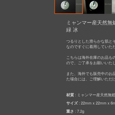
Skip
to
ミャンマー産天然無処
the
緑 冰
beginning
of
the
つるりとした滑らかな肌と
images
なのですぐに着用していた
gallery
こちらは海外在庫のお品も
ので、ご了承をお願いいた
また、海外でも販売中のお
た場合には、ご理解いただ
材質
ミャンマー産天然無処
サイズ
22mm x 22mm x 6
重さ
7.2g