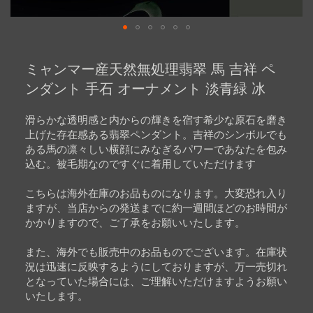
Skip
to
ミャンマー産天然無処理翡翠 馬 吉祥 ペ
the
beginning
ンダント 手石 オーナメント 淡青緑 冰
of
the
images
滑らかな透明感と内からの輝きを宿す希少な原石を磨き
gallery
上げた存在感ある翡翠ペンダント。吉祥のシンボルでも
ある馬の凛々しい横顔にみなぎるパワーであなたを包み
込む。被毛期なのですぐに着用していただけます
こちらは海外在庫のお品ものになります。大変恐れ入り
ますが、当店からの発送までに約一週間ほどのお時間が
かかりますので、ご了承をお願いいたします。
また、海外でも販売中のお品ものでございます。在庫状
況は迅速に反映するようにしておりますが、万一売切れ
となっていた場合には、ご理解いただけますようお願い
いたします。