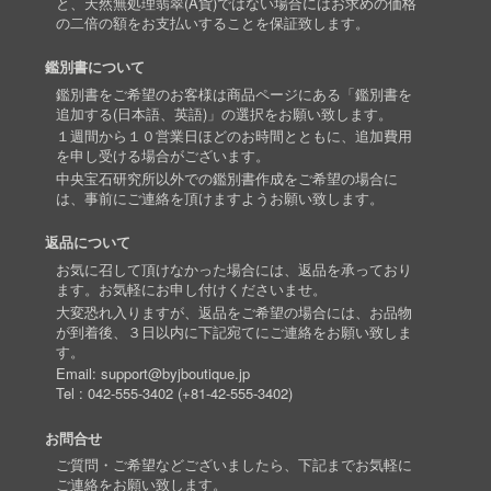
と、天然無処理翡翠(A貨)ではない場合にはお求めの価格
の二倍の額をお支払いすることを保証致します。
鑑別書について
鑑別書をご希望のお客様は商品ページにある「鑑別書を
追加する(日本語、英語)」の選択をお願い致します。
１週間から１０営業日ほどのお時間とともに、追加費用
を申し受ける場合がございます。
中央宝石研究所以外での鑑別書作成をご希望の場合に
は、事前にご連絡を頂けますようお願い致します。
返品について
お気に召して頂けなかった場合には、返品を承っており
ます。お気軽にお申し付けくださいませ。
大変恐れ入りますが、返品をご希望の場合には、お品物
が到着後、３日以内に下記宛てにご連絡をお願い致しま
す。
Email:
support@byjboutique.jp
Tel :
042-555-3402
(
+81-42-555-3402
)
お問合せ
ご質問・ご希望などございましたら、下記までお気軽に
ご連絡をお願い致します。