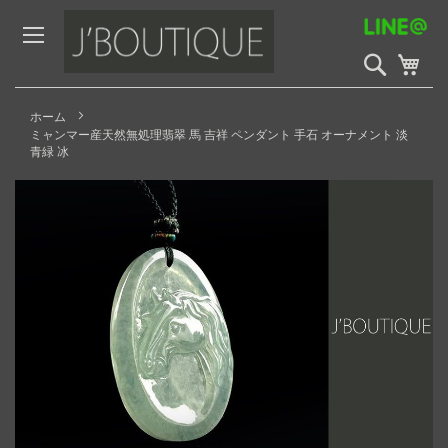
Skip
to
Content
検
My 
索
開
始
ホーム
ミャンマー産天然無処理翡翠 馬 吉祥 ペンダント 手石 オーナメント 淡
青緑 冰
Skip
to
the
end
of
the
images
gallery