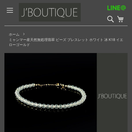
Skip
to
Content
検
My 
索
開
始
ホーム
ミャンマー産天然無処理翡翠 ビーズ ブレスレット ホワイト 冰 K18 イエ
ローゴールド
Skip
to
the
end
of
the
images
gallery