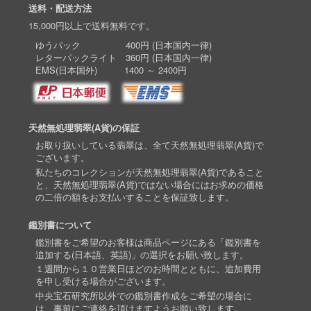
送料・配送方法
15,000円以上で送料無料です。
ゆうパック 400円 (日本国内一律)
レターパックライト 360円 (日本国内一律)
EMS(日本国外) 1400 ～ 2400円
天然無処理翡翠(A貨)の保証
お取り扱いしている翡翠は、全て天然無処理翡翠(A貨)で
ございます。
私たちのコレクションが天然無処理翡翠(A貨)であること
と、天然無処理翡翠(A貨)ではない場合にはお求めの価格
の二倍の額をお支払いすることを保証致します。
鑑別書について
鑑別書をご希望のお客様は商品ページにある「鑑別書を
追加する(日本語、英語)」の選択をお願い致します。
１週間から１０営業日ほどのお時間とともに、追加費用
を申し受ける場合がございます。
中央宝石研究所以外での鑑別書作成をご希望の場合に
は、事前にご連絡を頂けますようお願い致します。