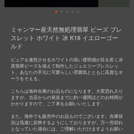
Skip
to
ミャンマー産天然無処理翡翠 ビーズ ブレ
the
beginning
スレット ホワイト 冰 K18 イエローゴー
of
ルド
the
images
gallery
ピュアを連想させるホワイトの高い透明感が目を惹く冰
質翡翠ビーズを揃えて制作したジュエリーブレスレッ
ト。あなたの手元に可愛らしい雰囲気とともに高貴なオ
ーラをそえる。
こちらは海外在庫のお品ものになります。大変恐れ入り
ますが、当店からの発送までに約一週間ほどのお時間が
かかりますので、ご了承をお願いいたします。
また、海外でも販売中のお品ものでございます。在庫状
況は迅速に反映するようにしておりますが、万一売切れ
となっていた場合には、ご理解いただけますようお願い