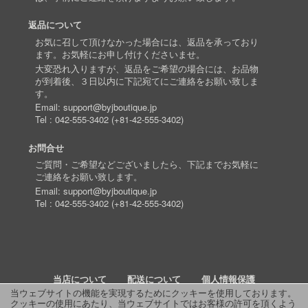
返品について
お気に召して頂けなかった場合には、返品を承っており
ます。お気軽にお申し付けくださいませ。
大変恐れ入りますが、返品をご希望の場合には、お品物
が到着後、３日以内に下記宛てにご連絡をお願い致しま
す。
Email:
support@byjboutique.jp
Tel :
042-555-3402
(
+81-42-555-3402
)
お問合せ
ご質問・ご希望などございましたら、下記までお気軽に
ご連絡をお願い致します。
Email:
support@byjboutique.jp
Tel :
042-555-3402
(
+81-42-555-3402
)
当店について
配送について
個人情報保護
当ウェブサイトの機能を実現するためにクッキーを使用しております。
クッキーの使用にあたり、当ウェブサイトではお客様の許可を頂くよう
詳細検索
よくあるご質問
お問い合わせ
RSS