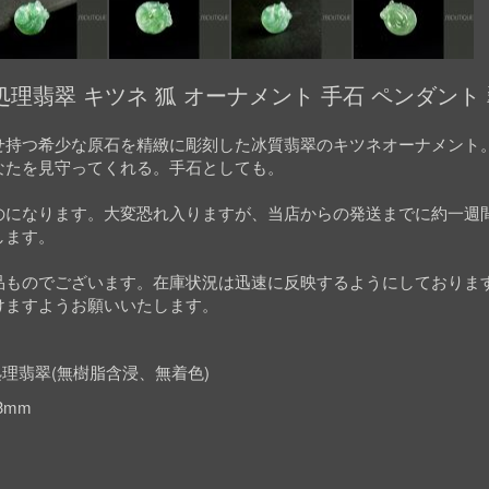
理翡翠 キツネ 狐 オーナメント 手石 ペンダント 
せ持つ希少な原石を精緻に彫刻した冰質翡翠のキツネオーナメント
なたを見守ってくれる。手石としても。
のになります。大変恐れ入りますが、当店からの発送までに約一週
します。
品ものでございます。在庫状況は迅速に反映するようにしておりま
けますようお願いいたします。
理翡翠(無樹脂含浸、無着色)
.3mm