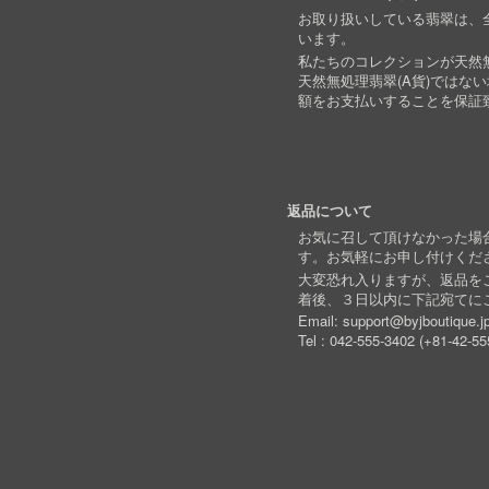
お取り扱いしている翡翠は、全
います。
私たちのコレクションが天然無
天然無処理翡翠(A貨)ではな
額をお支払いすることを保証
返品について
お気に召して頂けなかった場
す。お気軽にお申し付けくだ
大変恐れ入りますが、返品を
着後、３日以内に下記宛てに
Email:
support@byjboutique.j
Tel :
042-555-3402
(
+81-42-55