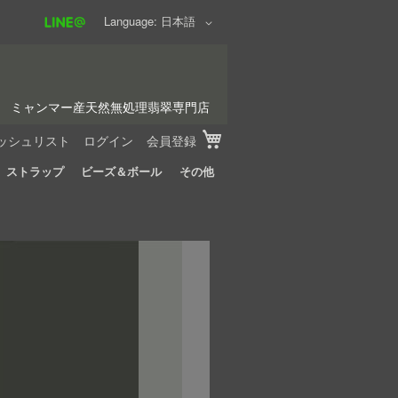
Language
日本語
ミャンマー産天然無処理翡翠専門店
My Cart
ッシュリスト
ログイン
会員登録
ストラップ
ビーズ＆ボール
その他