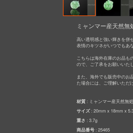
Skip
to
ミャンマー産天然無処
the
beginning
高い透明感と強い輝きを併
of
表情のキツネがいつでもあ
the
images
gallery
こちらは海外在庫のお品も
ので、ご了承をお願いいた
また、海外でも販売中のお
た場合には、ご理解いただ
材質
ミャンマー産天然無処
サイズ
20mm x 18mm x 5
重さ
3.7g
商品番号
25465