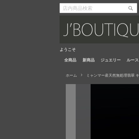
Skip
to
検
検
Content
索
索
開
開
始
始
ようこそ
全商品
新商品
ジュエリー
ルース
ホーム
ミャンマー産天然無処理翡翠 キツ
Skip
to
the
end
of
the
images
gallery