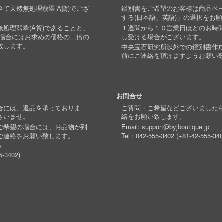
て天然無処理翡翠(A貨)でござ
鑑別書をご希望のお客様は商品ペ
する(日本語、英語)」の選択をお
処理翡翠(A貨)であることと、
１週間から１０営業日ほどのお時
い場合にはお求めの価格の二倍の
し受ける場合がございます。
致します。
中央宝石研究所以外での鑑別書作
前にご連絡を頂けますようお願い
お問合せ
合には、返品を承っておりま
ご質問・ご希望などございました
さいませ。
絡をお願い致します。
ご希望の場合には、お品物が到
Email:
support@byjboutique.jp
ご連絡をお願い致します。
Tel :
042-555-3402
(
+81-42-555-34
p
5-3402
)