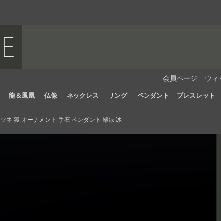
会員ページ
ウィ
龍＆鳳凰
仏像
ネックレス
リング
ペンダント
ブレスレット
ネ 狐 オーナメント 手石 ペンダント 翠緑 冰