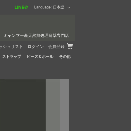
Language
日本語
ミャンマー産天然無処理翡翠専門店
My Cart
ッシュリスト
ログイン
会員登録
ストラップ
ビーズ＆ボール
その他