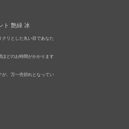
ト 艶緑 冰
リクリとした丸い目であなた
間ほどのお時間がかかります
すが、万一売切れとなってい