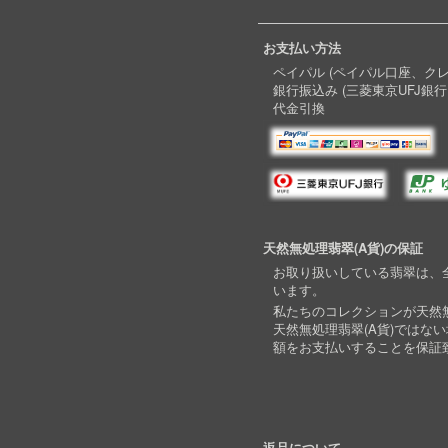
お支払い方法
ペイパル (ペイパル口座、ク
銀行振込み (三菱東京UFJ銀行
代金引換
天然無処理翡翠(A貨)の保証
お取り扱いしている翡翠は、全
います。
私たちのコレクションが天然無
天然無処理翡翠(A貨)ではな
額をお支払いすることを保証
返品について