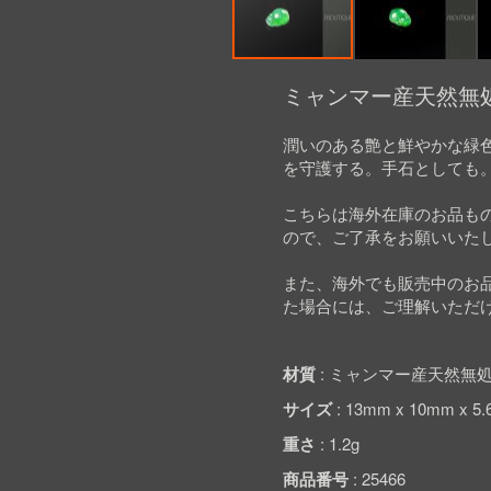
Skip
to
ミャンマー産天然無処
the
beginning
潤いのある艶と鮮やかな緑
of
を守護する。手石としても
the
images
gallery
こちらは海外在庫のお品も
ので、ご了承をお願いいた
また、海外でも販売中のお
た場合には、ご理解いただ
材質
ミャンマー産天然無処
サイズ
13mm x 10mm x 5
重さ
1.2g
商品番号
25466