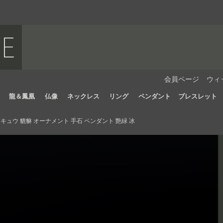
会員ページ
ウィ
龍＆鳳凰
仏像
ネックレス
リング
ペンダント
ブレスレット
ュウ 貔貅 オーナメント 手石 ペンダント 艶緑 冰