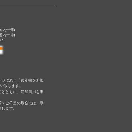
内一律)
国内一律)
0円
ージにある「鑑別書を追加
願い致します。
間とともに、追加費用を申
成をご希望の場合には、事
致します。