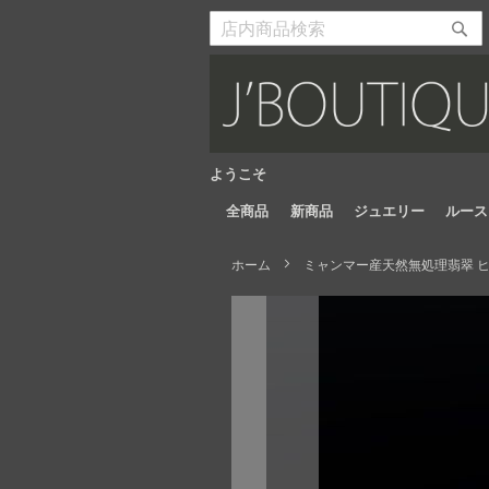
Skip
to
検
検
Content
索
索
開
開
始
始
ようこそ
全商品
新商品
ジュエリー
ルース
ホーム
ミャンマー産天然無処理翡翠 ヒキ
Skip
to
the
end
of
the
images
gallery