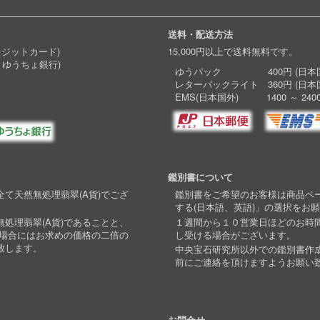
送料・配送方法
レジットカード)
15,000円以上で送料無料です。
 ゆうちょ銀行)
ゆうパック 400円 (日本国
レターパックライト 360円 (日本
EMS(日本国外) 1400 ～ 240
鑑別書について
て天然無処理翡翠(A貨)でござ
鑑別書をご希望のお客様は商品ペ
する(日本語、英語)」の選択をお
処理翡翠(A貨)であることと、
１週間から１０営業日ほどのお時
い場合にはお求めの価格の二倍の
し受ける場合がございます。
致します。
中央宝石研究所以外での鑑別書作
前にご連絡を頂けますようお願い
お問合せ