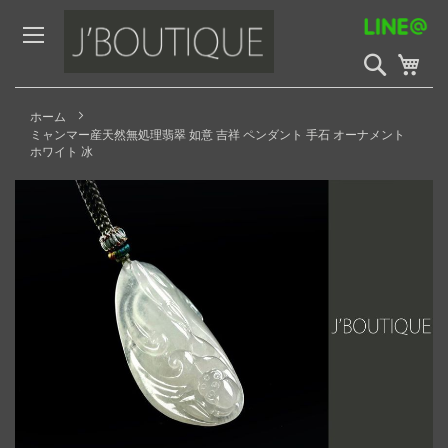
Skip
to
Content
検
My 
索
開
始
ホーム
ミャンマー産天然無処理翡翠 如意 吉祥 ペンダント 手石 オーナメント
ホワイト 冰
Skip
to
the
end
of
the
images
gallery