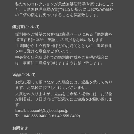
私たちのコレクションが天然無処理翡翠(A貨)であること
と、天然無処理翡翠(A貨)ではない場合にはお求めの価格
の二倍の額をお支払いすることを保証致します。
鑑別書について
鑑別書をご希望のお客様は商品ページにある「鑑別書を
追加する(日本語、英語)」の選択をお願い致します。
１週間から１０営業日ほどのお時間とともに、追加費用
を申し受ける場合がございます。
中央宝石研究所以外での鑑別書作成をご希望の場合に
は、事前にご連絡を頂けますようお願い致します。
返品について
お気に召して頂けなかった場合には、返品を承っており
ます。お気軽にお申し付けくださいませ。
大変恐れ入りますが、返品をご希望の場合には、お品物
が到着後、３日以内に下記宛てにご連絡をお願い致しま
す。
Email:
support@byjboutique.jp
Tel :
042-555-3402
(
+81-42-555-3402
)
お問合せ