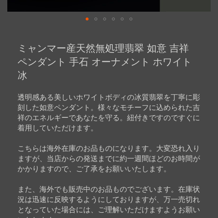
Skip
to
ミャンマー産天然無処理翡翠 如意 吉祥
the
beginning
ペンダント 手石 オーナメント ホワイト
of
冰
the
images
gallery
透明感ある美しいホワイトボディの冰質翡翠を丁寧に彫
刻した如意ペンダント。様々なモチーフに込められた吉
祥のエネルギーであなたを守る。紐付きですのですぐに
着用していただけます。
こちらは海外在庫のお品ものになります。大変恐れ入り
ますが、当店からの発送までに約一週間ほどのお時間が
かかりますので、ご了承をお願いいたします。
また、海外でも販売中のお品ものでございます。在庫状
況は迅速に反映するようにしておりますが、万一売切れ
となっていた場合には、ご理解いただけますようお願い