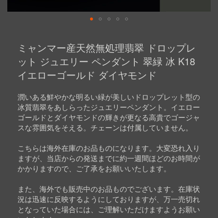
Skip
to
ミャンマー産天然無処理翡翠 ドロップレ
the
beginning
ット ジュエリー ペンダント 翠緑 冰 K18
of
イエローゴールド ダイヤモンド
the
images
gallery
潤いある鮮やかな明るい緑が美しいドロップレット型の
冰質翡翠をあしらったジュエリーペンダント。イエロー
ゴールドとダイヤモンドの輝きが更なる高貴でゴージャ
スな雰囲気をそえる。チェーンは付属していません。
こちらは海外在庫のお品ものになります。大変恐れ入り
ますが、当店からの発送までに約一週間ほどのお時間が
かかりますので、ご了承をお願いいたします。
また、海外でも販売中のお品ものでございます。在庫状
況は迅速に反映するようにしておりますが、万一売切れ
となっていた場合には、ご理解いただけますようお願い