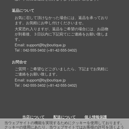
返品について
お気に召して頂けなかった場合には、返品を承っており
ます。お気軽にお申し付けくださいませ。
大変恐れ入りますが、返品をご希望の場合には、お品物
が到着後、３日以内に下記宛てにご連絡をお願い致しま
す。
Email:
support@byjboutique.jp
Tel :
042-555-3402
(
+81-42-555-3402
)
お問合せ
ご質問・ご希望などございましたら、下記までお気軽に
ご連絡をお願い致します。
Email:
support@byjboutique.jp
Tel :
042-555-3402
(
+81-42-555-3402
)
当店について
配送について
個人情報保護
当ウェブサイトの機能を実現するためにクッキーを使用しております。
クッキーの使用にあたり、当ウェブサイトではお客様の許可を頂くよう
詳細検索
よくあるご質問
お問い合わせ
RSS