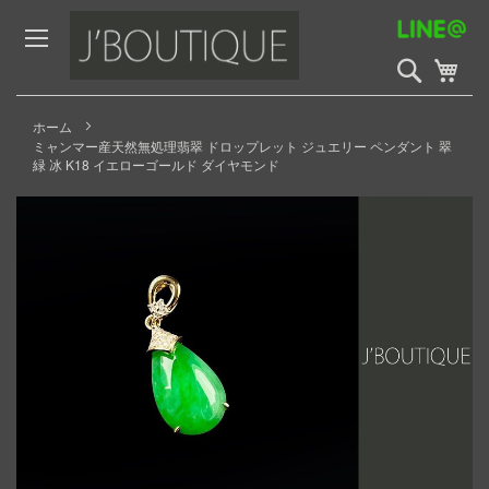
Skip
to
Content
検
My 
索
開
始
ホーム
ミャンマー産天然無処理翡翠 ドロップレット ジュエリー ペンダント 翠
緑 冰 K18 イエローゴールド ダイヤモンド
Skip
to
the
end
of
the
images
gallery