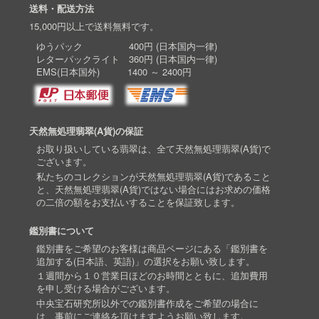
送料・配送方法
15,000円以上で送料無料です。
ゆうパック 400円 (日本国内一律)
レターパックライト 360円 (日本国内一律)
EMS(日本国外) 1400 ～ 2400円
天然無処理翡翠(A貨)の保証
お取り扱いしている翡翠は、全て天然無処理翡翠(A貨)で
ございます。
私たちのコレクションが天然無処理翡翠(A貨)であること
と、天然無処理翡翠(A貨)ではない場合にはお求めの価格
の二倍の額をお支払いすることを保証致します。
鑑別書について
鑑別書をご希望のお客様は商品ページにある「鑑別書を
追加する(日本語、英語)」の選択をお願い致します。
１週間から１０営業日ほどのお時間とともに、追加費用
を申し受ける場合がございます。
中央宝石研究所以外での鑑別書作成をご希望の場合に
は、事前にご連絡を頂けますようお願い致します。