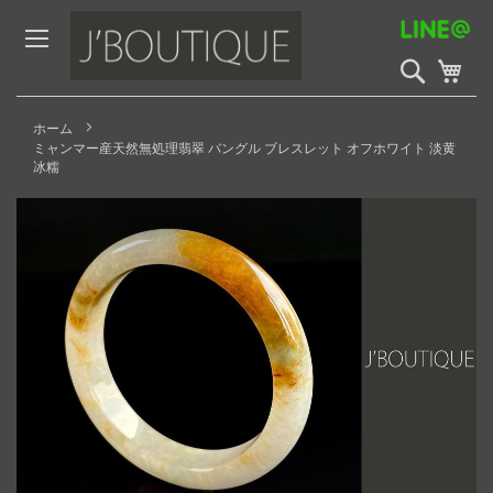
Skip
to
Content
検
My 
索
開
始
ホーム
ミャンマー産天然無処理翡翠 バングル ブレスレット オフホワイト 淡黄
冰糯
Skip
to
the
end
of
the
images
gallery