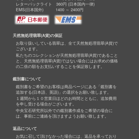
レターパックライト 360円 (日本国内一律)
EMS(日本国外) 1400 ～ 2400円
天然無処理翡翠(A貨)の保証
お取り扱いしている翡翠は、全て天然無処理翡翠(A貨)で
ございます。
私たちのコレクションが天然無処理翡翠(A貨)であること
と、天然無処理翡翠(A貨)ではない場合にはお求めの価格
の二倍の額をお支払いすることを保証致します。
鑑別書について
鑑別書をご希望のお客様は商品ページにある「鑑別書を
追加する(日本語、英語)」の選択をお願い致します。
１週間から１０営業日ほどのお時間とともに、追加費用
を申し受ける場合がございます。
中央宝石研究所以外での鑑別書作成をご希望の場合に
は、事前にご連絡を頂けますようお願い致します。
返品について
お気に召して頂けなかった場合には、返品を承っており