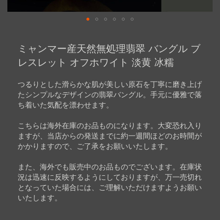
Skip
to
ミャンマー産天然無処理翡翠 バングル ブ
the
beginning
レスレット オフホワイト 淡黄 冰糯
of
the
images
つるりとした滑らかな肌が美しい原石を丁寧に磨き上げ
gallery
たシンプルなデザインの翡翠バングル。手元に優雅で落
ち着いた気配を漂わせます。
こちらは海外在庫のお品ものになります。大変恐れ入り
ますが、当店からの発送までに約一週間ほどのお時間が
かかりますので、ご了承をお願いいたします。
また、海外でも販売中のお品ものでございます。在庫状
況は迅速に反映するようにしておりますが、万一売切れ
となっていた場合には、ご理解いただけますようお願い
いたします。