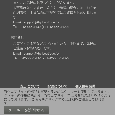
ます。お気軽にお申し付けくださいませ。
大変恐れ入りますが、返品をご希望の場合には、お品物
が到着後、３日以内に下記宛てにご連絡をお願い致しま
す。
Email:
support@byjboutique.jp
Tel :
042-555-3402
(
+81-42-555-3402
)
お問合せ
ご質問・ご希望などございましたら、下記までお気軽に
ご連絡をお願い致します。
Email:
support@byjboutique.jp
Tel :
042-555-3402
(
+81-42-555-3402
)
当店について
配送について
個人情報保護
当ウェブサイトの機能を実現するためにクッキーを使用しております。
クッキーの使用にあたり、当ウェブサイトではお客様の許可を頂くよう
詳細検索
よくあるご質問
お問い合わせ
RSS
にしております。
こちらをクリックすると詳細をご確認して頂けま
す
。
© 2011 J Boutique
クッキーを許可する