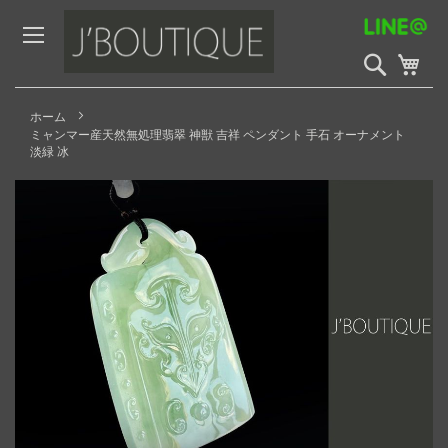
Skip
to
Content
検
My 
索
開
始
ホーム
ミャンマー産天然無処理翡翠 神獣 吉祥 ペンダント 手石 オーナメント
淡緑 冰
Skip
to
the
end
of
the
images
gallery