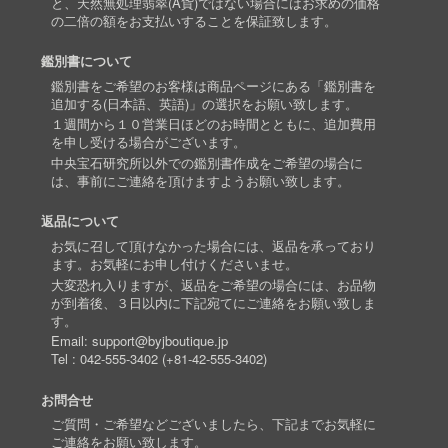
と、天然無処理翡翠(A貨)ではない場合にはお求めの価格
の二倍の額をお支払いすることを保証致します。
鑑別書について
鑑別書をご希望のお客様は商品ページにある「鑑別書を
追加する(日本語、英語)」の選択をお願い致します。
１週間から１０営業日ほどのお時間とともに、追加費用
を申し受ける場合がございます。
中央宝石研究所以外での鑑別書作成をご希望の場合に
は、事前にご連絡を頂けますようお願い致します。
返品について
お気に召して頂けなかった場合には、返品を承っており
ます。お気軽にお申し付けくださいませ。
大変恐れ入りますが、返品をご希望の場合には、お品物
が到着後、３日以内に下記宛てにご連絡をお願い致しま
す。
Email:
support@byjboutique.jp
Tel :
042-555-3402
(
+81-42-555-3402
)
お問合せ
ご質問・ご希望などございましたら、下記までお気軽に
ご連絡をお願い致します。