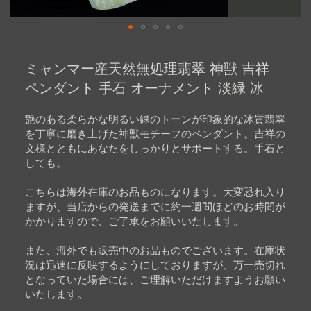
Skip
to
ミャンマー産天然無処理翡翠 神獣 吉祥
the
beginning
ペンダント 手石 オーナメント 淡緑 冰
of
the
images
艶のある柔らかな明るい緑のトーンが印象的な冰質翡翠
gallery
を丁寧に磨き上げた神獣モチーフのペンダント。吉祥の
文様とともにあなたをしっかりとサポートする。手石と
しても。
こちらは海外在庫のお品ものになります。大変恐れ入り
ますが、当店からの発送までに約一週間ほどのお時間が
かかりますので、ご了承をお願いいたします。
また、海外でも販売中のお品ものでございます。在庫状
況は迅速に反映するようにしておりますが、万一売切れ
となっていた場合には、ご理解いただけますようお願い
いたします。