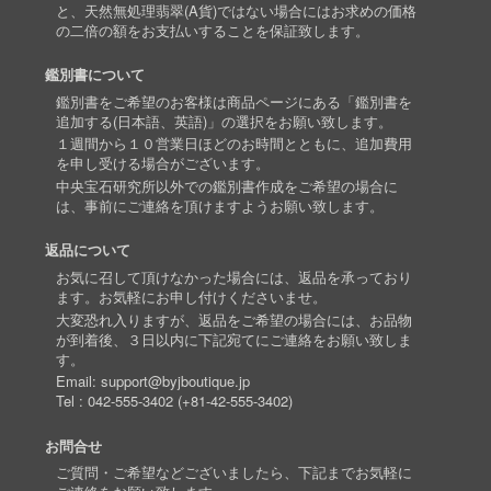
と、天然無処理翡翠(A貨)ではない場合にはお求めの価格
の二倍の額をお支払いすることを保証致します。
鑑別書について
鑑別書をご希望のお客様は商品ページにある「鑑別書を
追加する(日本語、英語)」の選択をお願い致します。
１週間から１０営業日ほどのお時間とともに、追加費用
を申し受ける場合がございます。
中央宝石研究所以外での鑑別書作成をご希望の場合に
は、事前にご連絡を頂けますようお願い致します。
返品について
お気に召して頂けなかった場合には、返品を承っており
ます。お気軽にお申し付けくださいませ。
大変恐れ入りますが、返品をご希望の場合には、お品物
が到着後、３日以内に下記宛てにご連絡をお願い致しま
す。
Email:
support@byjboutique.jp
Tel :
042-555-3402
(
+81-42-555-3402
)
お問合せ
ご質問・ご希望などございましたら、下記までお気軽に