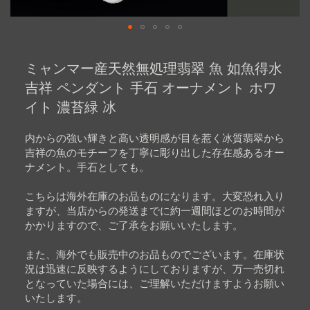
Skip
to
ミャンマー産天然無処理翡翠 魚 如魚得水
the
beginning
吉祥 ペンダント 手石 オーナメント ホワ
of
イト 濃苔緑 冰
the
images
gallery
内からの強い輝きと高い透明感が目を惹く冰質翡翠から
吉祥の魚のモチーフを丁寧に彫り出した存在感あるオー
ナメント。手石としても。
こちらは海外在庫のお品ものになります。大変恐れ入り
ますが、当店からの発送までに約一週間ほどのお時間が
かかりますので、ご了承をお願いいたします。
また、海外でも販売中のお品ものでございます。在庫状
況は迅速に反映するようにしておりますが、万一売切れ
となっていた場合には、ご理解いただけますようお願い
いたします。