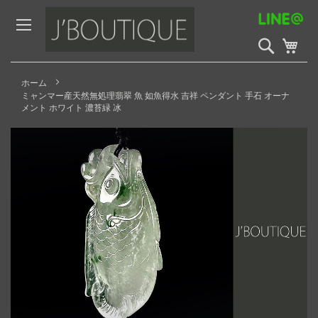
Skip
to
Content
検
My 
索
開
始
ホーム
ミャンマー産天然無処理翡翠 魚 如魚得水 吉祥 ペンダント 手石 オーナ
メント ホワイト 濃苔緑 冰
Skip
to
the
end
of
the
images
gallery