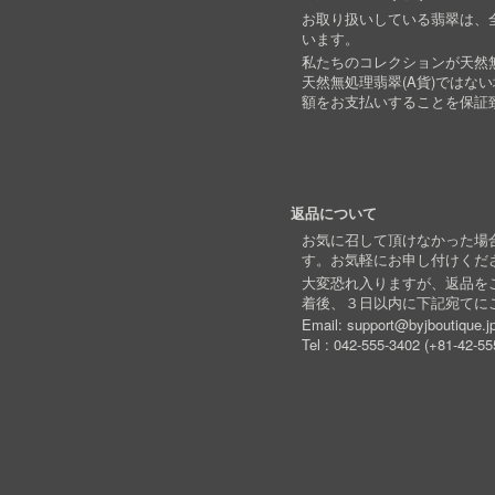
お取り扱いしている翡翠は、全
います。
私たちのコレクションが天然無
天然無処理翡翠(A貨)ではな
額をお支払いすることを保証
返品について
お気に召して頂けなかった場
す。お気軽にお申し付けくだ
大変恐れ入りますが、返品を
着後、３日以内に下記宛てに
Email:
support@byjboutique.j
Tel :
042-555-3402
(
+81-42-55