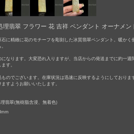
理翡翠 フラワー 花 吉祥 ペンダント オーナメント
原石に精緻に花のモチーフを彫刻した冰質翡翠ペンダント。暖かく
も。
のになります。大変恐れ入りますが、当店からの発送までに約一週
します。
品ものでございます。在庫状況は迅速に反映するようにしておりま
けますようお願いいたします。
理翡翠(無樹脂含浸、無着色)
.8mm