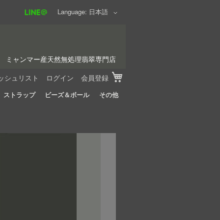
Language
日本語
ミャンマー産天然無処理翡翠専門店
My Cart
ッシュリスト
ログイン
会員登録
ストラップ
ビーズ＆ボール
その他