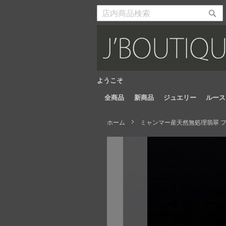
Skip
to
検
検
Content
索
索
開
開
始
始
ようこそ
全商品
新商品
ジュエリー
ルース
ホーム
ミャンマー産天然無処理翡翠 フラ
Skip
to
the
end
of
the
images
gallery