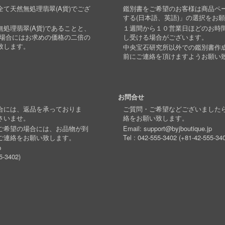
て天然無処理翡翠(A貨)でござ
鑑別書をご希望のお客様は商品ペ
する(日本語、英語)」の選択をお
処理翡翠(A貨)であることと、
１週間から１０営業日ほどのお時
い場合にはお求めの価格の二倍の
し受ける場合がございます。
致します。
中央宝石研究所以外での鑑別書作
前にご連絡を頂けますようお願い
お問合せ
合には、返品を承っておりま
ご質問・ご希望などございました
さいませ。
絡をお願い致します。
ご希望の場合には、お品物が到
Email:
support@byjboutique.jp
ご連絡をお願い致します。
Tel :
042-555-3402
(
+81-42-555-34
p
5-3402
)