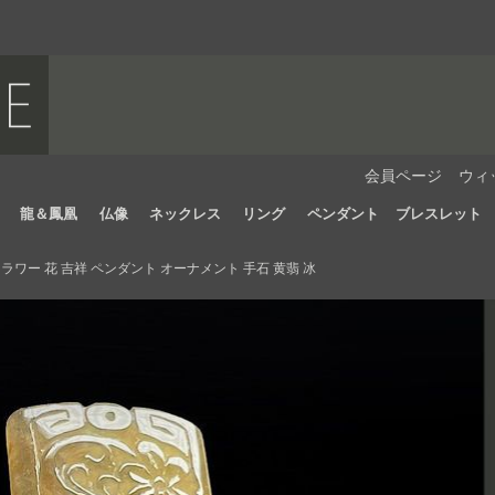
会員ページ
ウィ
龍＆鳳凰
仏像
ネックレス
リング
ペンダント
ブレスレット
ワー 花 吉祥 ペンダント オーナメント 手石 黄翡 冰