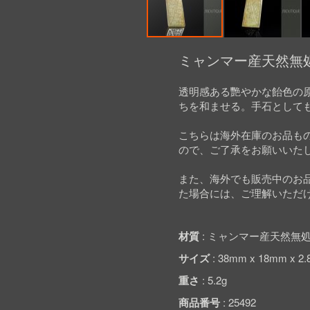
Skip
to
ミャンマー産天然無処
the
beginning
透明感ある艷やかな飴色の
of
ちを和ませる。手石として
the
images
gallery
こちらは海外在庫のお品も
ので、ご了承をお願いいた
また、海外でも販売中のお
た場合には、ご理解いただ
材質
ミャンマー産天然無処
サイズ
38mm x 18mm x 2
重さ
5.2g
商品番号
25492