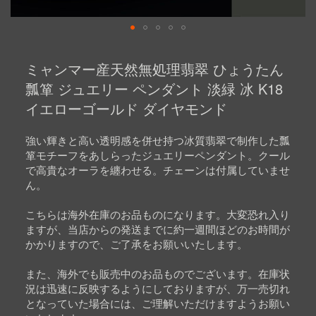
Skip
to
ミャンマー産天然無処理翡翠 ひょうたん
the
beginning
瓢箪 ジュエリー ペンダント 淡緑 冰 K18
of
イエローゴールド ダイヤモンド
the
images
gallery
強い輝きと高い透明感を併せ持つ冰質翡翠で制作した瓢
箪モチーフをあしらったジュエリーペンダント。クール
で高貴なオーラを纏わせる。チェーンは付属していませ
ん。
こちらは海外在庫のお品ものになります。大変恐れ入り
ますが、当店からの発送までに約一週間ほどのお時間が
かかりますので、ご了承をお願いいたします。
また、海外でも販売中のお品ものでございます。在庫状
況は迅速に反映するようにしておりますが、万一売切れ
となっていた場合には、ご理解いただけますようお願い