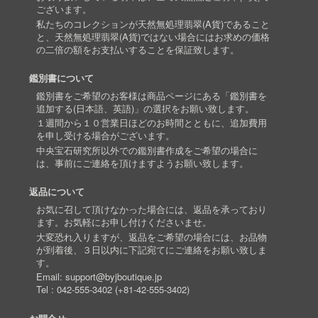
ございます。
私たちのコレクションが天然無処理翡翠(A貨)であること
と、天然無処理翡翠(A貨)ではない場合にはお求めの価格
の二倍の額をお支払いすることを保証致します。
鑑別書について
鑑別書をご希望のお客様は商品ページにある「鑑別書を
追加する(日本語、英語)」の選択をお願い致します。
１週間から１０営業日ほどのお時間とともに、追加費用
を申し受ける場合がございます。
中央宝石研究所以外での鑑別書作成をご希望の場合に
は、事前にご連絡を頂けますようお願い致します。
返品について
お気に召して頂けなかった場合には、返品を承っており
ます。お気軽にお申し付けくださいませ。
大変恐れ入りますが、返品をご希望の場合には、お品物
が到着後、３日以内に下記宛てにご連絡をお願い致しま
す。
Email:
support@byjboutique.jp
Tel :
042-555-3402
(
+81-42-555-3402
)