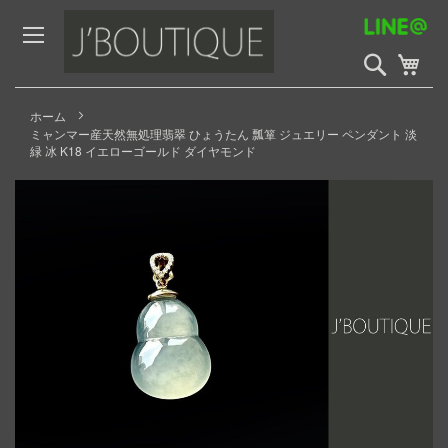
Skip
to
Content
検
My 
索
開
始
ホーム
ミャンマー産天然無処理翡翠 ひょうたん 瓢箪 ジュエリー ペンダント 淡
緑 冰 K18 イエローゴールド ダイヤモンド
Skip
to
the
end
of
the
images
gallery